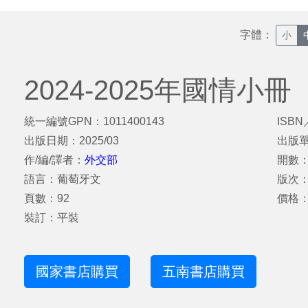
字體：
小
2024-2025年國情小
統一編號GPN：1011400143
ISBN
出版日期：2025/03
出版
作/編/譯者：
外交部
開數：1
語言：葡萄牙文
版次
頁數：92
價格：
裝訂：平裝
國家書店購買
五南書店購買