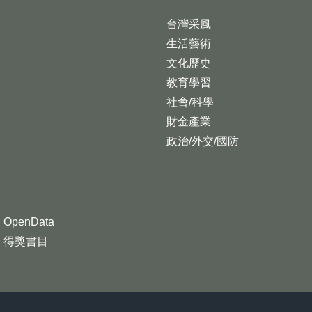
台灣采風
生活藝術
文化歷史
教育學習
社會/科學
財金產業
政治/外交/國防
OpenData
得獎書目