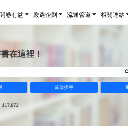
開卷有益
嚴選企劃
流通管道
相關連結
好書在這裡！
尋
施政搜尋
17,872