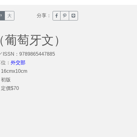
分享：
臉書分享(另開新視窗)
噗浪分享(另開新視窗)
Line分享(另開新視窗)
中
大
冊（葡萄牙文）
／ISSN：9789865447885
單位：
外交部
6cmx10cm
：初版
定價$70