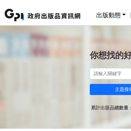
跳至主要內容區塊
:::
出版動態
你想找的
主題搜
累計出版品總數量：1