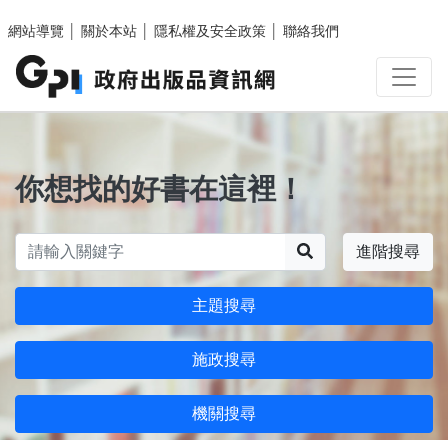
跳至主要內容區塊
網站導覽
│
關於本站
│
隱私權及安全政策
│
聯絡我們
你想找的好書在這裡！
搜尋
進階搜尋
主題搜尋
施政搜尋
機關搜尋