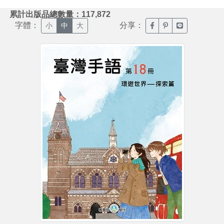
:::
累計出版品總數量：117,872
字體：
分享：
臉書分享(另開新視窗)
噗浪分享(另開新視
Line分享(另
小
中
大