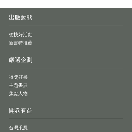
出版動態
想找好活動
新書特推薦
嚴選企劃
得獎好書
主題書展
焦點人物
開卷有益
台灣采風