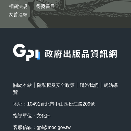
相關法規
得獎書目
友善連結
:::
關於本站
│
隱私權及安全政策
│
聯絡我們
│
網站導
覽
地址：10491台北市中山區松江路209號
指導單位：文化部
客服信箱：
gpi@moc.gov.tw