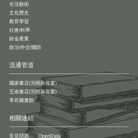
生活藝術
文化歷史
教育學習
社會/科學
財金產業
政治/外交/國防
流通管道
國家書店(另開新視窗)
五南書店(另開新視窗)
寄存圖書館
相關連結
常見問題
OpenData