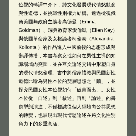
位觀的轉譯中介下，跨文化發展現代情慾觀念
與性道德，並挑戰性別權力結構。透過檢視俄
裔美國無政府主義者高德曼（Emma
Goldman）、瑞典教育家愛倫凱（Ellen Key）
與俄國革命家及女權論者柯倫泰（Alexandra
Kollontai）的作品進入中國前後的思想形成與
翻譯傳播，本書考察女性如何在男性主導的知
識場域內突圍，並在互文論述交錯中形塑自身
的現代情慾倫理。書中將儒家禮教與民國新性
道德比喻為男性本位的雙層思想之「繭」，並
探究民國女性本位觀如何「破繭而出」。女性
本位從「自述」到「敘述」再到「論述」的書
寫型態演進，不僅標誌從個人經驗向公共思想
的轉變，也展現出現代情慾論述在跨文化性別
角力下的多重意涵。