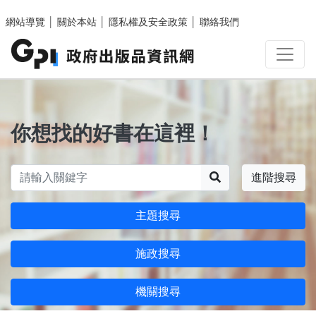
跳至主要內容區塊
網站導覽
│
關於本站
│
隱私權及安全政策
│
聯絡我們
你想找的好書在這裡！
搜尋
進階搜尋
主題搜尋
施政搜尋
機關搜尋