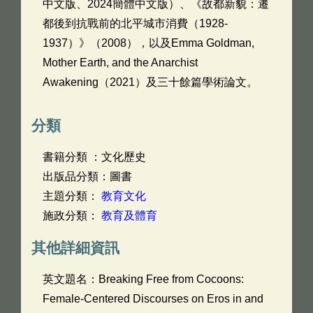
中文版、2024簡體中文版）、《故都新貌：遷
都後到抗戰前的北平城市消費（1928-
1937）》（2008），以及Emma Goldman,
Mother Earth, and the Anarchist
Awakening（2021）及三十餘篇學術論文。
分類
書籍分類 ：文化歷史
出版品分類：圖書
主題分類：
教育文化
施政分類：
教育及體育
其他詳細資訊
英文題名：
Breaking Free from Cocoons:
Female-Centered Discourses on Eros in and