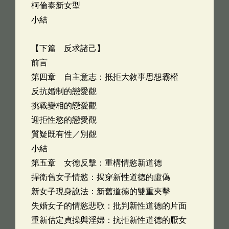
柯倫泰新女型
小結
【下篇 反求諸己】
前言
第四章 自主意志：抵拒大敘事思想霸權
反抗婚制的戀愛觀
挑戰變相的戀愛觀
迎拒性慾的戀愛觀
質疑既有性／別觀
小結
第五章 女德反擊：重構情慾新道德
捍衛舊女子情慾：揭穿新性道德的虛偽
新女子現身說法：新舊道德的雙重夾擊
失婚女子的情慾悲歌：批判新性道德的片面
重新估定貞操與淫婦：抗拒新性道德的厭女