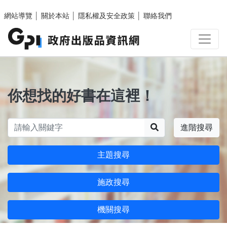
跳至主要內容區塊
網站導覽
│
關於本站
│
隱私權及安全政策
│
聯絡我們
你想找的好書在這裡！
搜尋
進階搜尋
主題搜尋
施政搜尋
機關搜尋