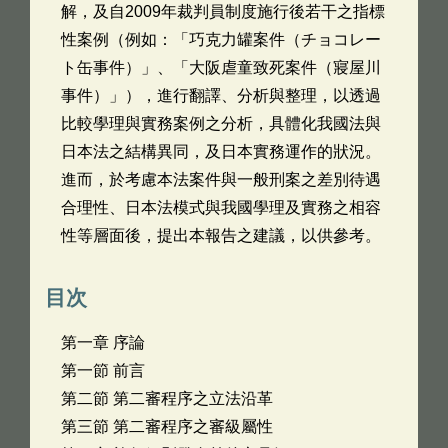
解，及自2009年裁判員制度施行後若干之指標
性案例（例如：「巧克力罐案件（チョコレー
ト缶事件）」、「大阪虐童致死案件（寢屋川
事件）」），進行翻譯、分析與整理，以透過
比較學理與實務案例之分析，具體化我國法與
日本法之結構異同，及日本實務運作的狀況。
進而，於考慮本法案件與一般刑案之差別待遇
合理性、日本法模式與我國學理及實務之相容
性等層面後，提出本報告之建議，以供參考。
目次
第一章 序論
第一節 前言
第二節 第二審程序之立法沿革
第三節 第二審程序之審級屬性