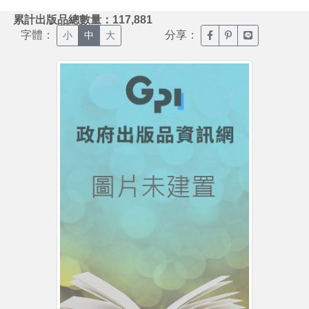
:::
累計出版品總數量：117,881
字體：
分享：
臉書分享(另開新視窗)
噗浪分享(另開新視
Line分享(另
小
中
大