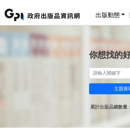
跳至主要內容區塊
:::
出版動態
你想找的
主題搜
累計出版品總數量：1