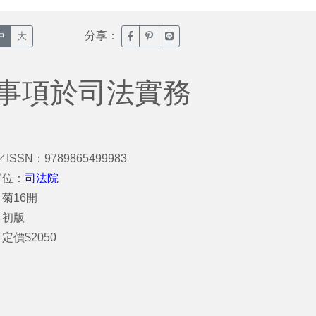
分享：
臉書分享(另開新視窗)
噗浪分享(另開新視窗)
Line分享(另開新視窗)
中
大
酌事項於司法實務
／ISSN：9789865499983
單位：
司法院
菊16開
：初版
定價$2050