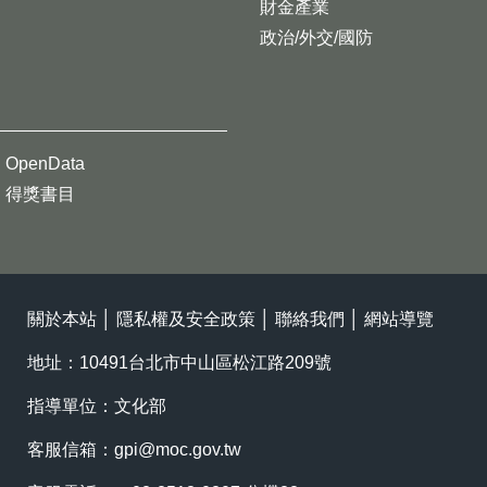
財金產業
政治/外交/國防
OpenData
得獎書目
關於本站
│
隱私權及安全政策
│
聯絡我們
│
網站導覽
地址：10491台北市中山區松江路209號
指導單位：文化部
客服信箱：
gpi@moc.gov.tw