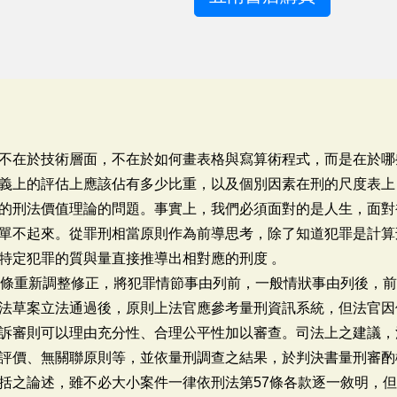
不在於技術層面，不在於如何畫表格與寫算術程式，而是在於哪
義上的評估上應該佔有多少比重，以及個別因素在刑的尺度表上
的刑法價值理論的問題。事實上，我們必須面對的是人生，面對
單不起來。從罪刑相當原則作為前導思考，除了知道犯罪是計算
特定犯罪的質與量直接推導出相對應的刑度 。
7條重新調整修正，將犯罪情節事由列前，一般情狀事由列後，
法草案立法通過後，原則上法官應參考量刑資訊系統，但法官因
訴審則可以理由充分性、合理公平性加以審查。司法上之建議，
評價、無關聯原則等，並依量刑調查之結果，於判決書量刑審酌
括之論述，雖不必大小案件一律依刑法第57條各款逐一敘明，