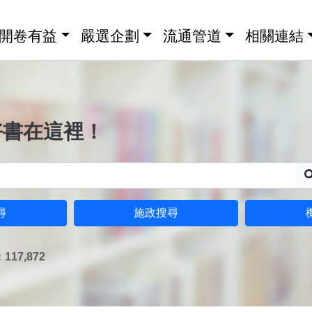
開卷有益
嚴選企劃
流通管道
相關連結
好書在這裡！
尋
施政搜尋
17,872