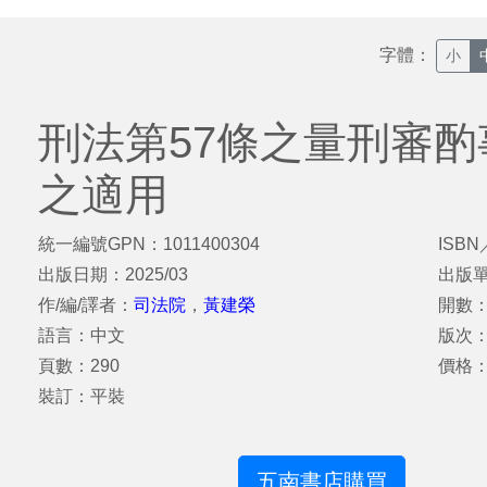
字體：
小
刑法第57條之量刑審
之適用
統一編號GPN：1011400304
ISBN
出版日期：2025/03
出版
作/編/譯者：
司法院
，
黃建榮
開數：
語言：中文
版次
頁數：290
價格：
裝訂：平裝
五南書店購買