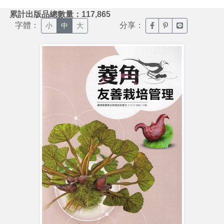
:::
累計出版品總數量：117,865
字體：
分享：
臉書分享(另開新視窗)
噗浪分享(另開新視
Line分享(另
小
中
大