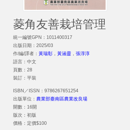
菱角友善栽培管理
統一編號GPN：1011400317
出版日期：2025/03
作/編/譯者：
黃瑞彰
，
黃涵靈
，
張淳淳
語言：中文
頁數：28
裝訂：平裝
ISBN／ISSN：9786267651254
出版單位：
農業部臺南區農業改良場
開數：16開
版次：初版
價格：定價$100