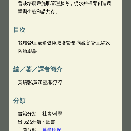
善栽培農戶施肥管理參考，從水雉保育創造農
業與生態和諧共存。
目次
栽培管理,菱角健康肥培管理,病蟲害管理,綜效
防治,結語
編／著／譯者簡介
黃瑞彰,黃涵靈,張淳淳
分類
書籍分類 ：社會/科學
出版品分類：圖書
主題分類：
農業環保