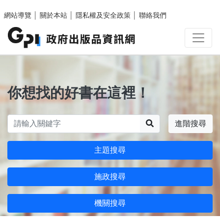
跳至主要內容區塊
網站導覽
│
關於本站
│
隱私權及安全政策
│
聯絡我們
你想找的好書在這裡！
搜尋
進階搜尋
主題搜尋
施政搜尋
機關搜尋