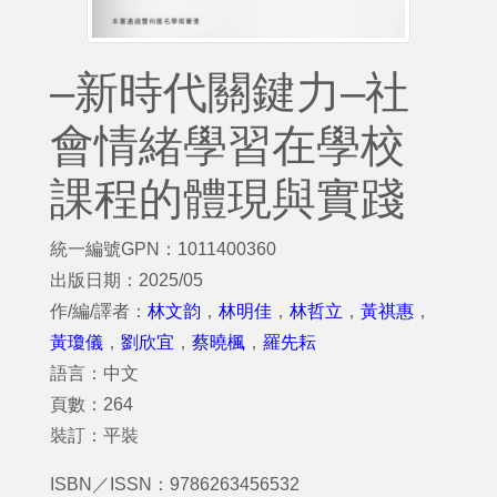
–新時代關鍵力–社
會情緒學習在學校
課程的體現與實踐
統一編號GPN：1011400360
出版日期：2025/05
作/編/譯者：
林文韵
，
林明佳
，
林哲立
，
黃祺惠
，
黃瓊儀
，
劉欣宜
，
蔡曉楓
，
羅先耘
語言：中文
頁數：264
裝訂：平裝
ISBN／ISSN：9786263456532