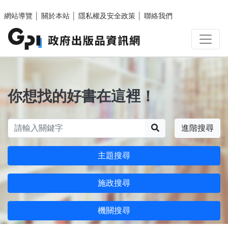
跳至主要內容區塊
網站導覽
│
關於本站
│
隱私權及安全政策
│
聯絡我們
你想找的好書在這裡！
搜尋
進階搜尋
主題搜尋
施政搜尋
機關搜尋