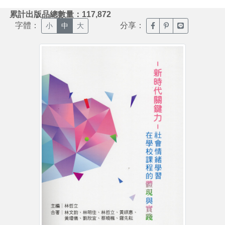
:::
累計出版品總數量：117,872
字體：
分享：
臉書分享(另開新視窗)
噗浪分享(另開新視
Line分享(另
小
中
大