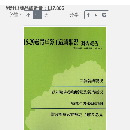
:::
累計出版品總數量：117,865
字體：
分享：
臉書分享(另開新視窗)
噗浪分享(另開新視
Line分享(另
小
中
大