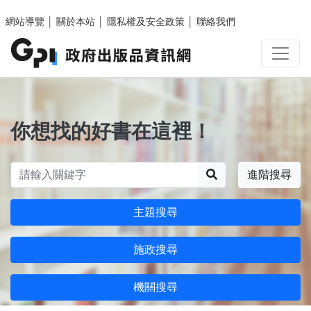
跳至主要內容區塊
網站導覽
│
關於本站
│
隱私權及安全政策
│
聯絡我們
你想找的好書在這裡！
搜尋
進階搜尋
主題搜尋
施政搜尋
機關搜尋