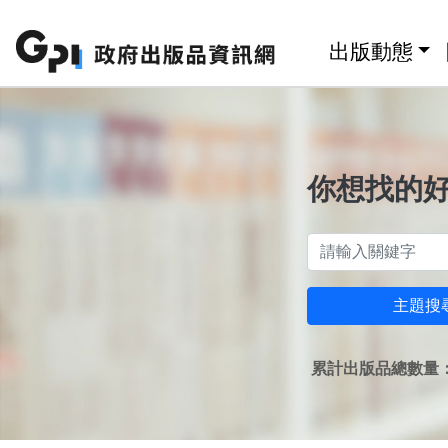
跳至主要內容區塊
:::
出版動態
你想找的
主題搜
累計出版品總數量：1