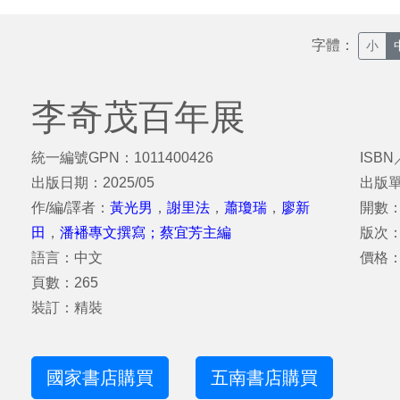
字體：
小
李奇茂百年展
統一編號GPN：1011400426
ISBN
出版日期：2025/05
出版
作/編/譯者：
黃光男
，
謝里法
，
蕭瓊瑞
，
廖新
開數：
田
，
潘襎專文撰寫；蔡宜芳主編
版次
語言：中文
價格：
頁數：265
裝訂：精裝
國家書店購買
五南書店購買