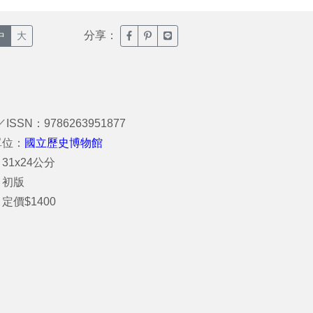
分享：
臉書分享(另開新視窗)
噗浪分享(另開新視窗)
Line分享(另開新視窗)
中
大
／ISSN：9786263951877
單位：
國立歷史博物館
31x24公分
：初版
定價$1400