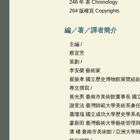
246 年 表 Chronology
264 版權頁 Copyrights
編／著／譯者簡介
主編 /
蔡宜芳
策劃 /
李安榮 藝術家
翟振孝 國立歷史博物館展覽組
專文撰寫 /
黃光男 臺南市美術館董事長 國
謝里法 臺灣師範大學美術系兼
蕭瓊瑞 國立成功大學歷史學系
廖新田 臺灣藝術大學藝術管理與
潘 襎 臺南市美術館 / 亞洲大