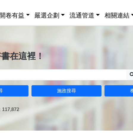
開卷有益
嚴選企劃
流通管道
相關連結
好書在這裡！
尋
施政搜尋
17,872