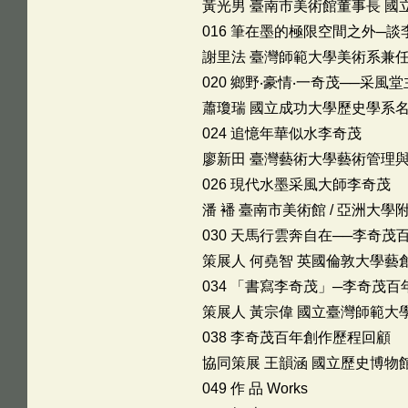
黃光男 臺南市美術館董事長 國
016 筆在墨的極限空間之外─
謝里法 臺灣師範大學美術系兼
020 鄉野‧豪情‧一奇茂──采
蕭瓊瑞 國立成功大學歷史學系
024 追憶年華似水李奇茂
廖新田 臺灣藝術大學藝術管理與
026 現代水墨采風大師李奇茂
潘 襎 臺南市美術館 / 亞洲大
030 天馬行雲奔自在──李奇茂
策展人 何堯智 英國倫敦大學
034 「書寫李奇茂」─李奇茂百
策展人 黃宗偉 國立臺灣師範
038 李奇茂百年創作歷程回顧
協同策展 王韻涵 國立歷史博物
049 作 品 Works