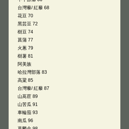
台灣藜/ 紅藜 68
花豆 70
黑芸豆 72
樹豆 74
菖蒲 77
火蔥 79
樹薯 81
阿美族
哈拉灣部落 83
高粱 85
台灣藜/ 紅藜 87
山萵苣 89
山苦瓜 91
車輪茄 93
南瓜 96
葛鬱金 98