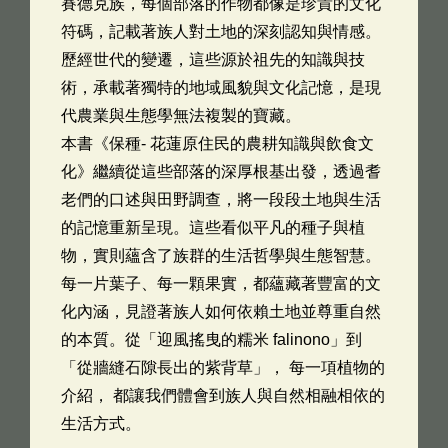
賽德克族，每個部落的作物都像是珍貴的文化
符碼，記載著族人對土地的深刻認知與情感。
歷經世代的變遷，這些源於祖先的知識與技
術，承載著獨特的地域風貌與文化記憶，是現
代農業與生態學無法複製的寶藏。
本書《保種- 花蓮原住民的農耕知識與飲食文
化》繼續從這些部落的深厚根基出發，透過耆
老們的口述與田野調查，將一段段土地與生活
的記憶重新呈現。這些看似平凡的種子與植
物，實則蘊含了族群的生活哲學與生態智慧。
每一片葉子、每一顆果實，都蘊藏著豐富的文
化內涵，見證著族人如何依賴土地並尊重自然
的本質。從「迎風搖曳的糯米 falinono」到
「從牆縫石隙長出的紫背草」， 每一項植物的
介紹， 都讓我們體會到族人與自然相融相依的
生活方式。