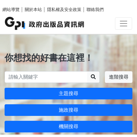
跳至主要內容區塊
網站導覽
│
關於本站
│
隱私權及安全政策
│
聯絡我們
你想找的好書在這裡！
搜尋
進階搜尋
主題搜尋
施政搜尋
機關搜尋