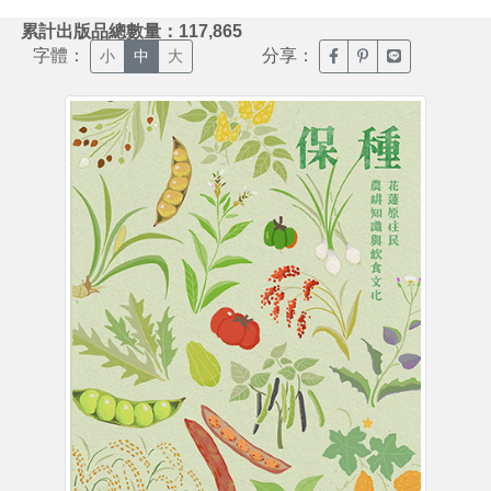
:::
累計出版品總數量：117,865
字體：
分享：
臉書分享(另開新視窗)
噗浪分享(另開新視
Line分享(另
小
中
大