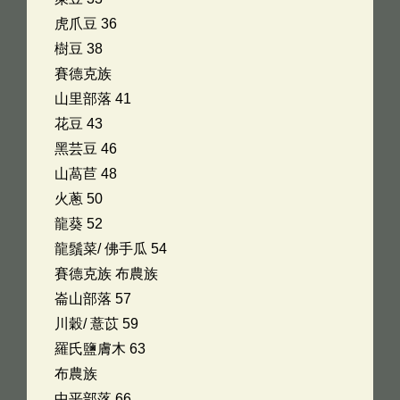
虎爪豆 36
樹豆 38
賽德克族
山里部落 41
花豆 43
黑芸豆 46
山萵苣 48
火蔥 50
龍葵 52
龍鬚菜/ 佛手瓜 54
賽德克族 布農族
崙山部落 57
川穀/ 薏苡 59
羅氏鹽膚木 63
布農族
中平部落 66