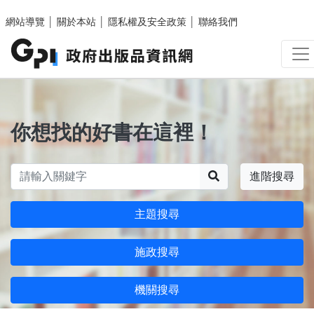
跳至主要內容區塊
網站導覽
│
關於本站
│
隱私權及安全政策
│
聯絡我們
你想找的好書在這裡！
搜尋
進階搜尋
主題搜尋
施政搜尋
機關搜尋