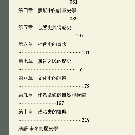
··································061
第四章 擴展中的計量史學
··································089
第五章 心態史與情感史
······································107
第六章 社會史的冒險
··········································131
第七章 無告之民的歷史
······································155
第八章 文化史的課題
··········································179
第九章 作為基礎的自然和身體
·························197
第十章 政治史的復興
··········································219
結語 未來的歷史學