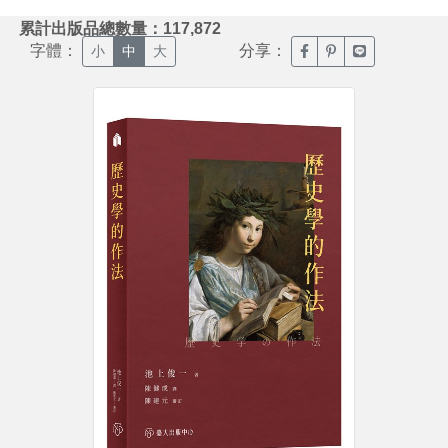
:::
累計出版品總數量：117,872
字體：
分享：
臉書分享(另開新視窗)
噗浪分享(另開新視
Line分享(另
小
中
大