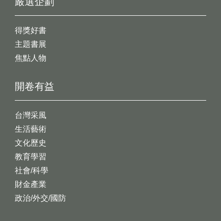
嚴選企劃
得獎好書
主題書展
焦點人物
開卷有益
台灣采風
生活藝術
文化歷史
教育學習
社會/科學
財金產業
政治/外交/國防