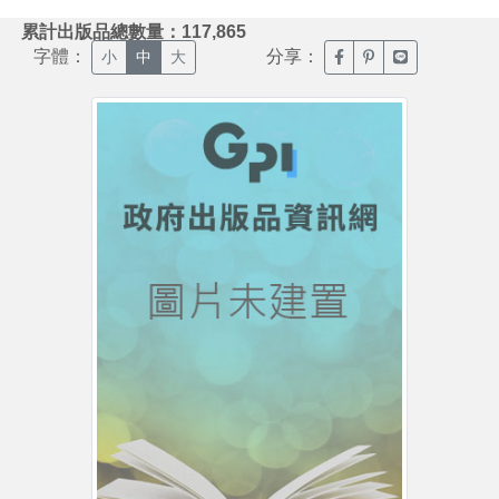
:::
累計出版品總數量：117,865
字體：
分享：
臉書分享(另開新視窗)
噗浪分享(另開新視
Line分享(另
小
中
大