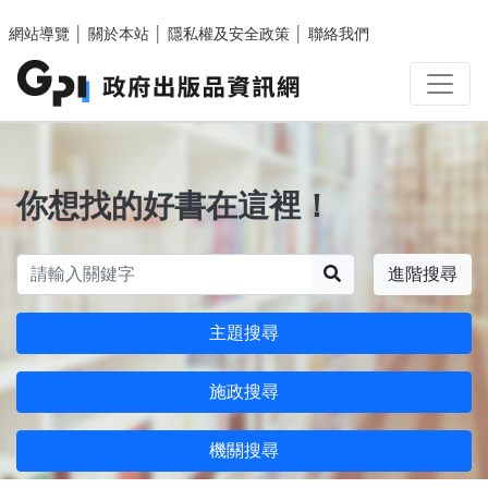
跳至主要內容區塊
網站導覽
│
關於本站
│
隱私權及安全政策
│
聯絡我們
你想找的好書在這裡！
搜尋
進階搜尋
主題搜尋
施政搜尋
機關搜尋