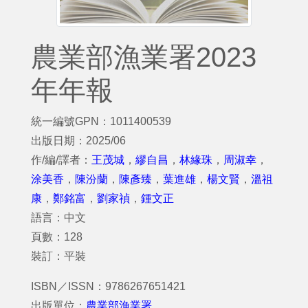
農業部漁業署2023
年年報
統一編號GPN：1011400539
出版日期：2025/06
作/編/譯者：
王茂城
，
繆自昌
，
林緣珠
，
周淑幸
，
涂美香
，
陳汾蘭
，
陳彥臻
，
葉進雄
，
楊文賢
，
溫祖
康
，
鄭銘富
，
劉家禎
，
鍾文正
語言：中文
頁數：128
裝訂：平裝
ISBN／ISSN：9786267651421
出版單位：
農業部漁業署