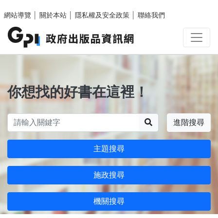
跳至主要內容區塊
網站導覽
│
關於本站
│
隱私權及安全政策
│
聯絡我們
你想找的好書在這裡！
搜尋
進階搜尋
主題搜尋
施政搜尋
機關搜尋