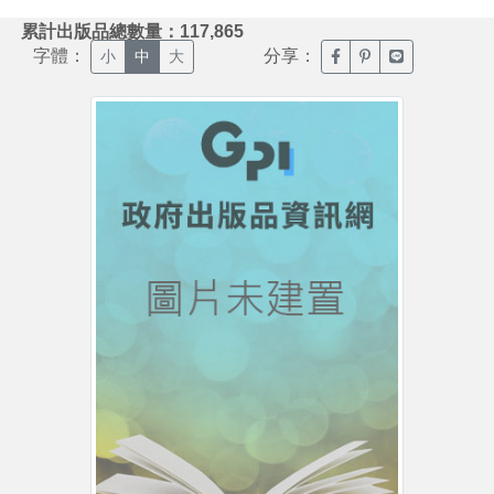
:::
累計出版品總數量：117,865
字體：
分享：
臉書分享(另開新視窗)
噗浪分享(另開新視
Line分享(另
小
中
大