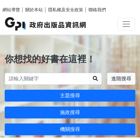
跳至主要內容區塊
網站導覽
│
關於本站
│
隱私權及安全政策
│
聯絡我們
你想找的好書在這裡！
搜尋
進階搜尋
主題搜尋
施政搜尋
機關搜尋