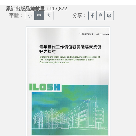
:::
累計出版品總數量：117,872
字體：
分享：
臉書分享(另開新視窗)
噗浪分享(另開新視
Line分享(另
小
中
大