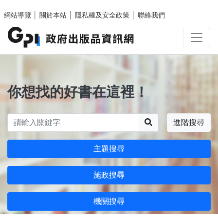
跳至主要內容區塊
網站導覽
│
關於本站
│
隱私權及安全政策
│
聯絡我們
你想找的好書在這裡！
搜尋
進階搜尋
主題搜尋
施政搜尋
機關搜尋