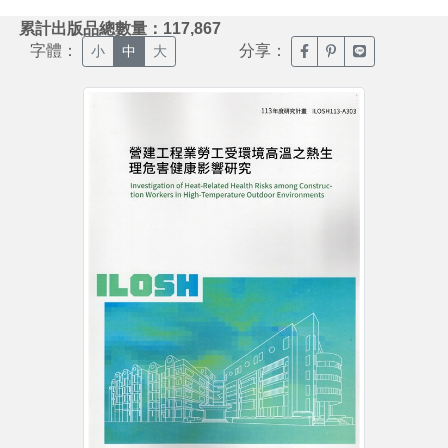
:::
累計出版品總數量：117,867
字體：
分享：
臉書分享(另開新視窗)
噗浪分享(另開新視
Line分享(另
小
中
大