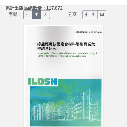
:::
累計出版品總數量：117,872
字體：
分享：
臉書分享(另開新視窗)
噗浪分享(另開新視
Line分享(另
小
中
大