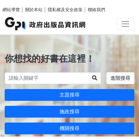
跳至主要內容區塊
網站導覽
│
關於本站
│
隱私權及安全政策
│
聯絡我們
你想找的好書在這裡！
搜尋
進階搜尋
主題搜尋
施政搜尋
機關搜尋