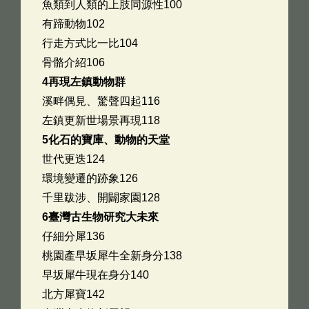
魚類到人類的上肢同源性100
有蹄動物102
行走方式比一比104
骨骼介紹106
4再現左鎮動物群
溪畔偶見、驚聲四起116
左鎮更新世場景再現118
5化石的寶庫、動物的天堂
世代更迭124
環境變遷的跡象126
千里跋涉、開闢家園128
6臺灣古生物研究大未來
仔細分犀136
桃園產早坂犀牛全新身分138
早坂犀牛現在身分140
北方犀寶142