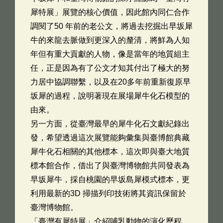
犀特展」展覽的核心價值，因此館內同仁合作
調閱了50 年前的老公文，將過去挖掘出早坂犀
牛的來龍去脈做到更深入的釐清，將鮮為人知
年但有重大貢獻的人物，像是當年的地質組主
任，正是因為有了公文才知其付出了極大的努
力居中協調聯繫，以及在20多年前重新復原早
坂犀的過程，說明著現在展場犀牛化石模型的
由來。
另一方面，從臺灣最早的犀牛化石文獻紀錄出
發，希望透過這次展覽能夠彙集與臺博館典藏
犀牛化石相關的其他標本，這次即與臺大地質
標本館合作，借出了與臺灣博物館共同發表為
早坂犀牛，採自桃園的早坂島犀模式標本，更
利用最新的3D 掃描列印技術將其資訊保留於
臺灣博物館。
「臺灣有犀特展」介紹哺乳動物的演化歷程，