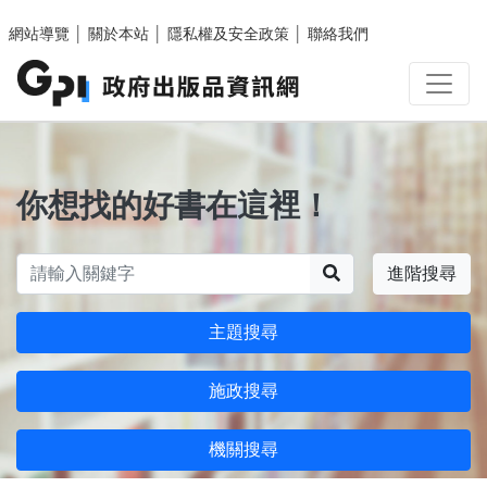
跳至主要內容區塊
網站導覽
│
關於本站
│
隱私權及安全政策
│
聯絡我們
你想找的好書在這裡！
搜尋
進階搜尋
主題搜尋
施政搜尋
機關搜尋