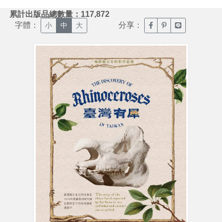
:::
累計出版品總數量：117,872
字體：
分享：
臉書分享(另開新視窗)
噗浪分享(另開新視
Line分享(另
小
中
大