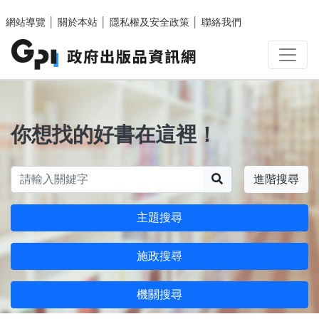
跳至主要內容區塊
網站導覽
│
關於本站
│
隱私權及安全政策
│
聯絡我們
你想找的好書在這裡！
搜尋
進階搜尋
主題搜尋
施政搜尋
機關搜尋