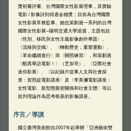
獎初審評審、台灣國際女性影展理事，其實驗
電影 / 影像詩則得過金穗獎；目前為台灣國際
女性影展常務監事。她也策劃過一系列的台灣
國際女性影展─陽明交通大學巡迴，主題包括
〈性別、移民與女性主義影像創作專題〉、
〈流移與交織〉、〈轉動歷史；重塑運動〉、
〈革命繼續進行〉與〈關照練習〉，和策劃過
〈酷異華語電影！〉（芝加哥）、〈亞際社會
迷你影展〉、〈以紀錄片從事人文與社會探
查：賀照緹電影講座〉及〈李美彌電影講座：
女性電影、新型態親密關係和社會主體〉等以
批判理論作為思考根基的影像講座。
序言／導讀
國立臺灣美術館自2007年起舉辦「亞洲藝術雙