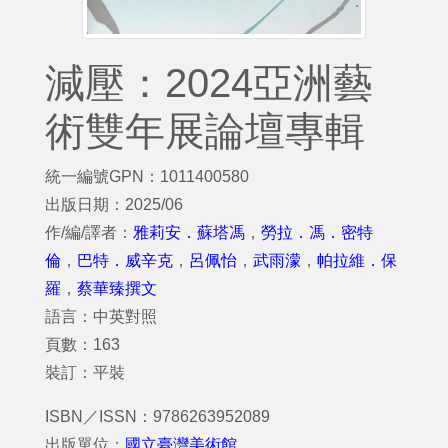
減壓：2024亞洲藝
術雙年展論壇專輯
統一編號GPN：1011400580
出版日期：2025/06
作/編/譯者：
雅莉安．蘇塔馮
，
勞拉．馮．密特
倫
，
巴特．威辛克
，
呂佩怡
，
武雨濛
，
帕拉維．保
羅
，
蔡華臻撰文
語言：中英對照
頁數：163
裝訂：平裝
ISBN／ISSN：9786263952089
出版單位：
國立臺灣美術館