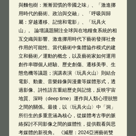
與麵包樹：漸漸習慣的帝國之味」、「激進挪
用時代的藝術、政治與交融」、「呼吸與歸
屬：穿越遷移、記憶和電影」、「玩具火
山」。 論壇議題關注全球與在地糧食系統的相
互交織與影響、激進挪用時代下藝術發揮社會
作用的可能性、當代藝術中集體協作模式的建
立和藝術／運動的概念，以及藝術家如何運用
創作串聯個人經驗、歷史創傷、遷移美學、生
態危機等議題；演講表演〈玩具火山〉則結合
電影、動畫、音樂錄像與漫畫等媒體形式，透
過影像、詩性語言重組歷史與記憶，反映宇宙
地質、深時（deep time）運作與人類心理狀態
之間的關係。最後，以〈玩具火山〉中「洞」
所衍生的多重意涵為核心，從媒體考古學的脈
絡探討不同影像之間的媒體性，提供觀看與思
考媒體的新視角。 《減壓：2024亞洲藝術雙