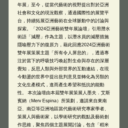
年展」至今，從當代藝術的視野提出對於亞洲
社會和文化的現況觀察，通過國際性的展覽平
台，持續拓展亞洲藝術在全球脈動中的討論與
探索。「2024亞洲藝術雙年展論壇」引用潛水
術語「減壓」作為主題，以潛水員的減壓措施
隱喻壓力下的復原力，藉此回應2024亞洲藝術
雙年展策展主題「所有令人屏息的」，透過專
注於當下的呼吸技巧喚起對生命與存在的深層
覺知，反思人類與外部世界的互動連結，在現
今動盪的世界中提出批判意見並轉化為另類的
文化生產模式，進而產生希望和抵抗的能動
性。 本次論壇由本屆雙年展策展人墨夫．艾斯
賓納（Merv Espina）所策劃，邀請來自東南
亞、南亞等亞洲地區當代藝術研究專家學者、
策展人與藝術家，以學術研究的觀點及藝術創
作思維，聚焦四個主題展開討論，包含「稻米