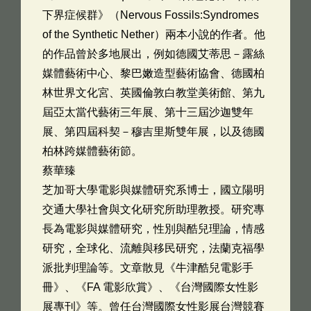
下界症候群》（Nervous Fossils:Syndromes
of the Synthetic Nether）兩本小說的作者。他
的作品曾於多地展出，例如德國艾蒂思－露絲
媒體藝術中心、黎巴嫩造型藝術協會、德國柏
林世界文化宮、英國倫敦白教堂美術館、第九
屆亞太當代藝術三年展、第十三屆沙迦雙年
展、第四屆科契－穆吉里斯雙年展，以及德國
柏林跨媒體藝術節。
蔡華臻
芝加哥大學電影與媒體研究系博士，國立陽明
交通大學社會與文化研究所助理教授。研究專
長為電影與媒體研究，性別與酷兒理論，情感
研究，全球化、流離與移民研究，法蘭克福學
派批判理論等。文章散見《牛津酷兒電影手
冊》、《FA 電影欣賞》、《台灣國際女性影
展專刊》等。曾任台灣國際女性影展台灣競賽