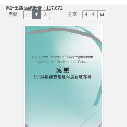
:::
累計出版品總數量：117,872
字體：
分享：
臉書分享(另開新視窗)
噗浪分享(另開新視
Line分享(另
小
中
大