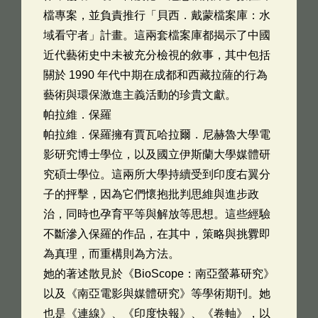
檔專案，並負責推行「貝西．戴蒙檔案庫：水
域看守者」計畫。這兩套檔案庫都揭示了中國
近代藝術史中未被充分檢視的敘事，其中包括
關於 1990 年代中期在成都和西藏拉薩的行為
藝術與環保激進主義活動的珍貴文獻。
帕拉維．保羅
帕拉維．保羅擁有賈瓦哈拉爾．尼赫魯大學電
影研究博士學位，以及國立伊斯蘭大學媒體研
究碩士學位。這兩所大學持續受到印度右翼分
子的抨擊，因為它們懷抱批判思維與進步政
治，同時也孕育平等與解放等思想。這些經驗
不斷滲入保羅的作品，在其中，策略與挑釁即
為真理，而重構則為方法。
她的著述散見於《BioScope：南亞螢幕研究》
以及《南亞電影與媒體研究》等學術期刊。她
也是《連線》、《印度快報》、《卷軸》，以