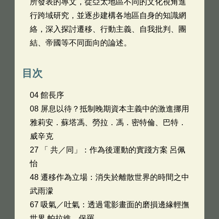
所發表的專文，從亞太地區不同的文化視角進
行跨域研究，並逐步建構各地區自身的知識網
絡，深入探討遷移、行動主義、自我批判、團
結、帝國等不同面向的論述。
目次
04 館長序
08 屏息以待？抵制晚期資本主義中的激進挪用
雅莉安．蘇塔馮、勞拉．馮．密特倫、巴特．
威辛克
27 「 共／同」：作為後運動的實踐方案 呂佩
怡
48 遷移作為立場：消失於離散世界的時間之中
武雨濛
67 吸氣／吐氣：透過電影畫面的磨損邊緣輕撫
世界 帕拉維．保羅