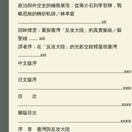
政治與外交史的極致展現：從蔣介石到李登輝，戰
略思維的轉折軌跡／林孝庭
.......................................................................vii
回眸煙雲：重探臺灣「反攻大陸」的真實脈絡／蘇
聖雄 ........ xiii
譯者序：在「反攻大陸」的光影交錯裡凝視臺灣
...................xxi
中文版序
..........................................................................................xxv
日文版序
.........................................................................................xxix
目 次
........................................................................................xxxv
圖版目次
.......................................................................................xxxix
序 章 臺灣與反攻大陸