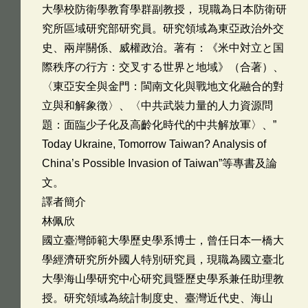
大學校防衛學教育學群副教授， 現職為日本防衛研
究所區域研究部研究員。研究領域為東亞政治外交
史、兩岸關係、威權政治。著有：《米中対立と国
際秩序の行方：交叉する世界と地域》（合著）、
〈東亞安全與金門：閩南文化與戰地文化融合的對
立與和解象徴〉、〈中共武裝力量的人力資源問
題：面臨少子化及高齡化時代的中共解放軍〉、”
Today Ukraine, Tomorrow Taiwan? Analysis of
China’s Possible Invasion of Taiwan”等專書及論
文。
譯者簡介
林佩欣
國立臺灣師範大學歷史學系博士，曾任日本一橋大
學經濟研究所外國人特別研究員，現職為國立臺北
大學海山學研究中心研究員暨歷史學系兼任助理教
授。研究領域為統計制度史、臺灣近代史、海山