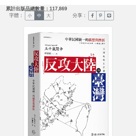
:::
累計出版品總數量：117,869
字體：
分享：
臉書分享(另開新視窗)
噗浪分享(另開新視
Line分享(另
小
中
大