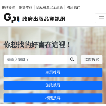
跳至主要內容區塊
網站導覽
│
關於本站
│
隱私權及安全政策
│
聯絡我們
你想找的好書在這裡！
搜尋
進階搜尋
主題搜尋
施政搜尋
機關搜尋