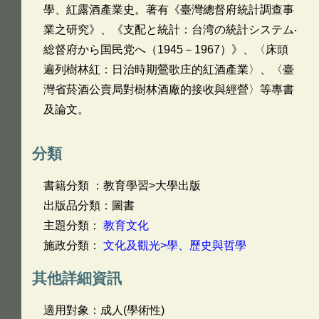
學、紅露酒產業史。著有《臺灣總督府統計調查事
業之研究》、《支配と統計：台湾の統計システム‧
総督府から国民党へ（1945－1967）》、〈床頭
遍列樹林紅：日治時期鶯歌庄的紅酒產業〉、〈臺
灣省菸酒公賣局對樹林酒廠的接收與經營〉等專書
及論文。
分類
書籍分類 ：教育學習>大學出版
出版品分類：圖書
主題分類：
教育文化
施政分類：
文化及觀光>學、歷史與哲學
其他詳細資訊
適用對象：成人(學術性)