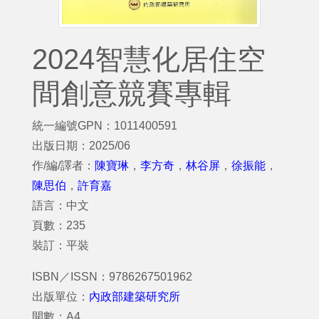
2024智慧化居住空
間創意競賽專輯
統一編號GPN：1011400591
出版日期：2025/06
作/編/譯者：
陳寶琳
，
李方奇
，
林谷屏
，
徐振能
，
陳思伯
，
許育嘉
語言：中文
頁數：235
裝訂：平裝
ISBN／ISSN：9786267501962
出版單位：
內政部建築研究所
開數：A4