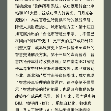
瑞德感知「動態導引系統」成功應用於台北車
站和101大樓，並成功導入於美光、日月光各
廠區中，為災害發生時提供即時的動態導引，
降低人員財產損失。城市治理方面：第十屆亞
旭電腦推出的「台北市智慧公車亭」，不僅已
在國內7個縣市使用，更重要的是它成功外銷
到聖文森，成為競賽史上第一個輸出至國外的
智慧交通解決方案。第十三屆的宏碁智通「智
慧路邊停車計時收費系統」除在臺南BOT智慧
停車專案中獲得實際運營成效外，現已擴散到
台北、新北和苗栗竹南等多個場域，成功實現
了智慧停車管理的商業運作。這些案例不僅展
示了智慧建築的技術能量，也是政府推動智慧
建築多年成果與見證。 近十年來，國內逐步將
BIM、物聯網（IoT）、系統自動化、數據應
用、及人工智慧（AI）等技術運用於建築設