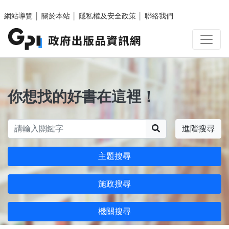
跳至主要內容區塊
網站導覽
│
關於本站
│
隱私權及安全政策
│
聯絡我們
你想找的好書在這裡！
搜尋
進階搜尋
主題搜尋
施政搜尋
機關搜尋