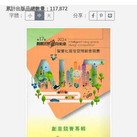
:::
累計出版品總數量：117,872
字體：
分享：
臉書分享(另開新視窗)
噗浪分享(另開新視
Line分享(另
小
中
大