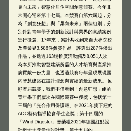
巢向未來」智慧化居住空間創意競賽。今年非
常開心迎來第十七屆。本競賽自第六屆起，分
為「創意狂想」與「巢向未來」兩個組別，分
別針對青年學子的創新設計與業界的實績案例
進行徵選。17年來，累計共收到來自大專院校
及產業界3,586件參賽作品，評選出287件傑出
作品，並透過163場推廣活動觸及8,051人次，
為本所推動智慧建築所需的人才培育與產業推
廣貢獻一份力量，也透過競賽每年呈現展現國
內智慧建築在設計理念與實績的最新成果。 回
顧歷屆競賽，我們不僅看到「創意狂想」組的
青年學子們屢次在國際競賽中獲獎，包括第十
三屆的「光合作用保護殼」在2021年摘下紐約
ADC藝術指導協會學生金獎；第十四屆的
「Wind Digester」更榮獲2021年德國紅點設
計概念大獎最佳設計獎；第十五屆的