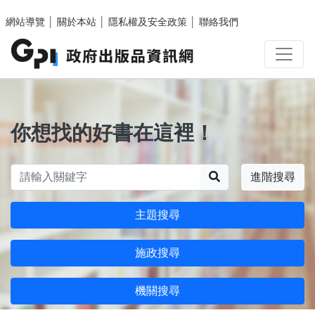
跳至主要內容區塊
網站導覽
│
關於本站
│
隱私權及安全政策
│
聯絡我們
你想找的好書在這裡！
搜尋
進階搜尋
主題搜尋
施政搜尋
機關搜尋