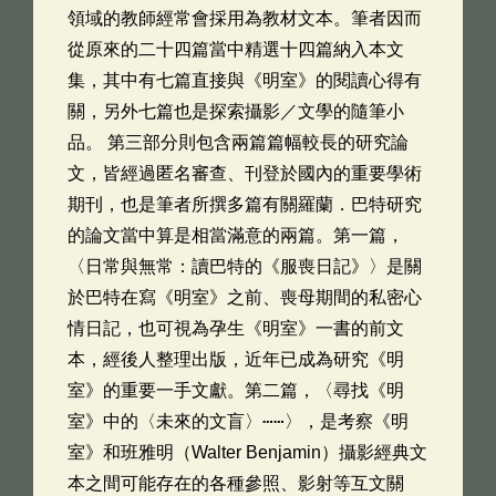
領域的教師經常會採用為教材文本。筆者因而
從原來的二十四篇當中精選十四篇納入本文
集，其中有七篇直接與《明室》的閱讀心得有
關，另外七篇也是探索攝影／文學的隨筆小
品。 第三部分則包含兩篇篇幅較長的研究論
文，皆經過匿名審查、刊登於國內的重要學術
期刊，也是筆者所撰多篇有關羅蘭．巴特研究
的論文當中算是相當滿意的兩篇。第一篇，
〈日常與無常：讀巴特的《服喪日記》〉是關
於巴特在寫《明室》之前、喪母期間的私密心
情日記，也可視為孕生《明室》一書的前文
本，經後人整理出版，近年已成為研究《明
室》的重要一手文獻。第二篇，〈尋找《明
室》中的〈未來的文盲〉⋯⋯〉，是考察《明
室》和班雅明（Walter Benjamin）攝影經典文
本之間可能存在的各種參照、影射等互文關