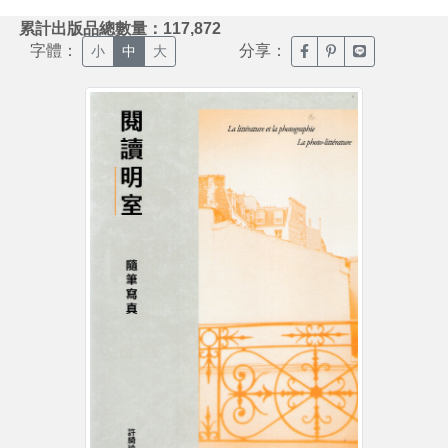
:::
累計出版品總數量：117,872
字體：
分享：
臉書分享(另開新視窗)
噗浪分享(另開新視
Line分享(另
小
中
大