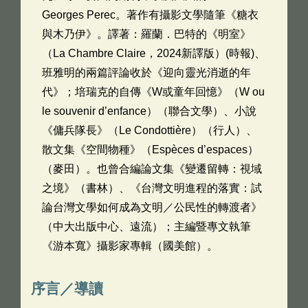
Georges Perec。著作有攝影文學隨筆《糖衣
與木乃伊》。譯著：羅蘭．巴特的《明室》
（La Chambre Claire，2024新譯版）(時報)、
班雅明的兩篇評論收於《迎向靈光消逝的年
代》；培瑞克的自傳《W或童年回憶》（W ou
le souvenir d’enfance）（聯合文學）、小說
《傭兵隊長》（Le Condottière）（行人）、
散文集《空間物種》（Espèces d’espaces）
（麥田）。也曾合編論文集《變遷留轉：視域
之境》（書林）、《台灣文明進程的落實：試
論台灣文學如何成為文明／公民性的轉渡者》
（中大出版中心、遠流）；主編暨專文執筆
《游本寬》攝影家專輯（國美館）。
序言／導讀