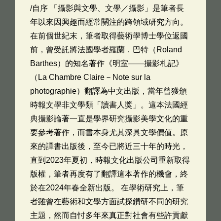
/自序 「攝影與文學、文學／攝影」是筆者長
年以來因興趣而經常關注的跨領域研究方向。
在前個世紀末，筆者取得藝術學博士學位返國
前，曾受託將法國學者羅蘭．巴特（Roland
Barthes）的知名著作《明室——攝影札記》
（La Chambre Claire－Note sur la
photographie）翻譯為中文出版，當年曾獲頒
時報文學非文學類「讀書人獎」。這本法國經
典攝影論著一直是學界研究攝影美學文化的重
要參考著作，而書本身尤其深具文學價值。原
來的譯書出版後，至今已將近三十年的時光，
直到2023年夏初，時報文化出版公司重新取得
版權，筆者再度有了翻譯這本著作的機會，終
於在2024年春全新出版。 在學術研究上，筆
者雖曾在藝術和文學方面試探鑽研不同的研究
主題，然而自忖多年來真正對社會有些許貢獻