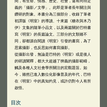
間，有生命、情感、歷史、社會，還有尚待定
義的「攝影／文學」。此即是筆者長年關注與
鑽研的對象。本書分為三個部分，收錄了筆者
初譯版《明室》的導讀、十來篇《糖衣與木乃
伊》文集的隨筆小品文，以及兩篇關於巴特書
寫《明室》的長篇論文。三部分的文類雖不
同，卻都源自閱讀《明室》引發的書寫，為了
思索攝影，也反思如何書寫攝影。
從攝影出發，無論是巴特的《明室》或是後人
的研讀闡釋，都大大超越了狹義的攝影範疇，
觸及各種人文社會學所關注的宏觀題旨。如
今，雖然已進入數位化影像普及的年代，巴特
在《明室》中的真知灼見，或許仍對今人有所
啟悟。
目次