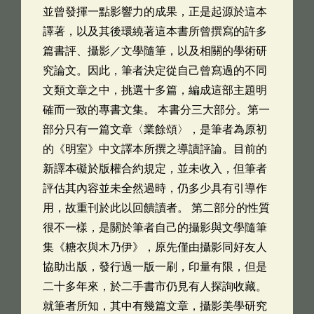
並曾發揮一點影響力的成果，正是起源於這本
譯著，以及其後環繞著這本書所曾撰寫的許多
篇書評、攝影／文學隨筆，以及相關的學術研
究論文。因此，筆者決定從自己曾寫過的不同
文類文章之中，挑選十多篇，編成這部主題明
確而一致的專書文集。 本書分三大部分。第一
部分只有一篇文章〈業餘頌〉，是筆者為原初
的《明室》中文譯本所撰之導讀評論。目前的
新譯本礙於版權合約規定，並未收入，但筆者
評估其內容並未全然過時，仍多少具有引導作
用，故重刊於此以回饋讀者。 第二部分的性質
很不一樣，是關於筆者自己的攝影與文學隨筆
集《糖衣與木乃伊》，原先僅由攝影同好友人
協助出版，發行過一版一刷，印量有限，但是
二十多年來，於二手書市仍見有人探詢收藏。
就筆者所知，其中有幾篇文章，攝影美學研究