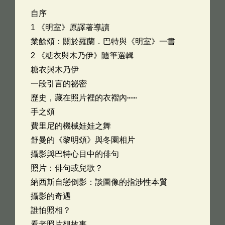
自序
1 《明室》原譯著導讀
業餘頌：關於羅蘭．巴特與《明室》一書
2 《糖衣與木乃伊》隨筆選輯
糖衣與木乃伊
一段引言的祕密
歷史，藏在照片裡的衣褶內⋯⋯
手之頌
費里尼的機械娃娃之舞
舒曼的《黎明頌》與冬園相片
攝影與巴特心目中的俳句
照片：俳句或兒歌？
納西斯自戀倒影：談圖像的指涉性本質
攝影的奇遇
誰怕照相？
看老照片想故事