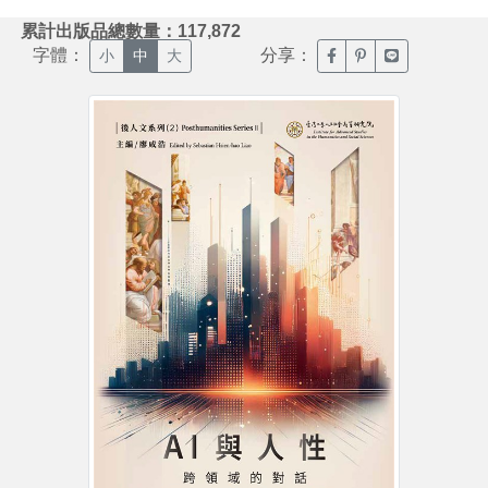
:::
累計出版品總數量：117,872
字體：
分享：
臉書分享(另開新視窗)
噗浪分享(另開新視
Line分享(另
小
中
大