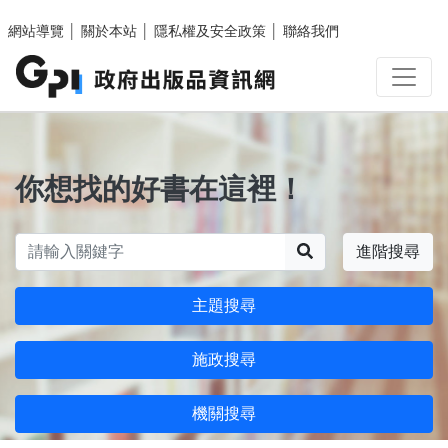
跳至主要內容區塊
網站導覽
│
關於本站
│
隱私權及安全政策
│
聯絡我們
你想找的好書在這裡！
搜尋
進階搜尋
主題搜尋
施政搜尋
機關搜尋