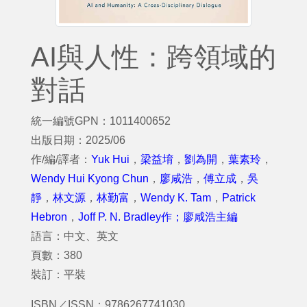
AI與人性：跨領域的
對話
統一編號GPN：1011400652
出版日期：2025/06
作/編/譯者：
Yuk Hui
，
梁益堉
，
劉為開
，
葉素玲
，
Wendy Hui Kyong Chun
，
廖咸浩
，
傅立成
，
吳
靜
，
林文源
，
林勤富
，
Wendy K. Tam
，
Patrick
Hebron
，
Joff P. N. Bradley作；廖咸浩主編
語言：中文、英文
頁數：380
裝訂：平裝
ISBN／ISSN：9786267741030