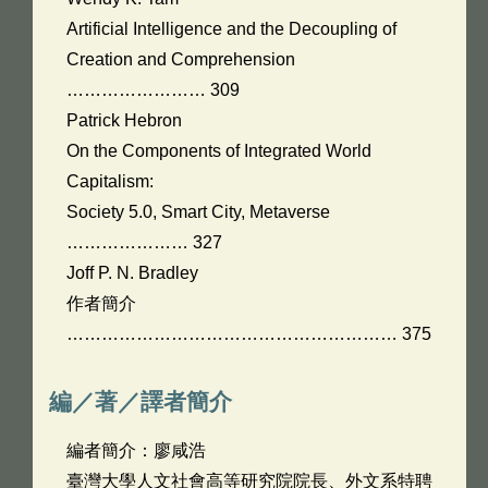
Artificial Intelligence and the Decoupling of
Creation and Comprehension
…………………… 309
Patrick Hebron
On the Components of Integrated World
Capitalism:
Society 5.0, Smart City, Metaverse
………………… 327
Joff P. N. Bradley
作者簡介
………………………………………………… 375
編／著／譯者簡介
編者簡介：廖咸浩
臺灣大學人文社會高等研究院院長、外文系特聘