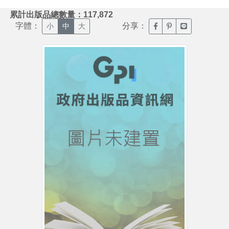
:::
累計出版品總數量：117,872
字體：
分享：
臉書分享(另開新視窗)
噗浪分享(另開新視
Line分享(另
小
中
大