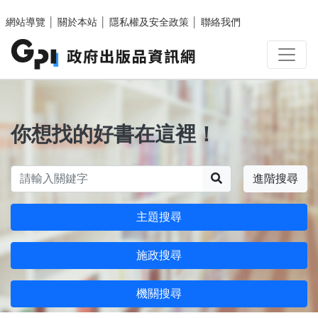
跳至主要內容區塊
網站導覽
│
關於本站
│
隱私權及安全政策
│
聯絡我們
你想找的好書在這裡！
搜尋
進階搜尋
主題搜尋
施政搜尋
機關搜尋