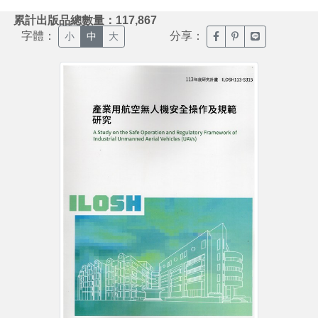
:::
累計出版品總數量：117,867
字體：
分享：
臉書分享(另開新視窗)
噗浪分享(另開新視
Line分享(另
小
中
大