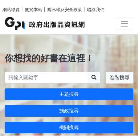
跳至主要內容區塊
網站導覽
│
關於本站
│
隱私權及安全政策
│
聯絡我們
你想找的好書在這裡！
搜尋
進階搜尋
主題搜尋
施政搜尋
機關搜尋