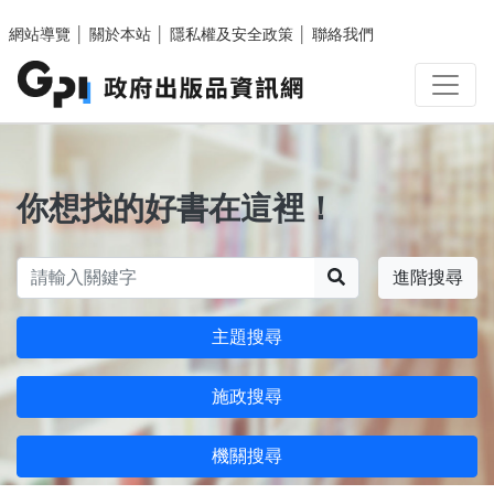
跳至主要內容區塊
網站導覽
│
關於本站
│
隱私權及安全政策
│
聯絡我們
你想找的好書在這裡！
搜尋
進階搜尋
主題搜尋
施政搜尋
機關搜尋