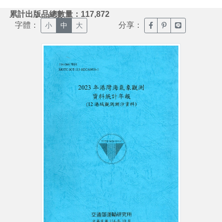
:::
累計出版品總數量：117,872
字體：
分享：
臉書分享(另開新視窗)
噗浪分享(另開新視
Line分享(另
小
中
大