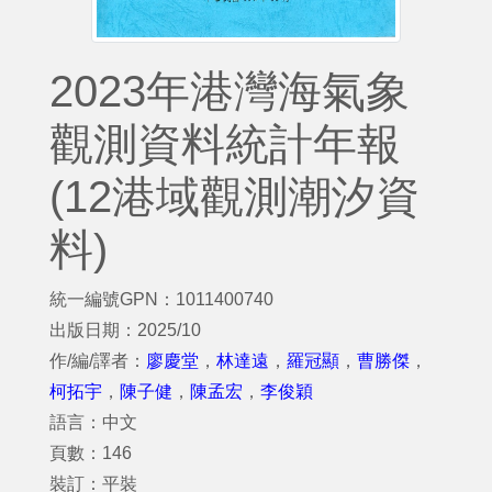
2023年港灣海氣象
觀測資料統計年報
(12港域觀測潮汐資
料)
統一編號GPN：1011400740
出版日期：2025/10
作/編/譯者：
廖慶堂
，
林達遠
，
羅冠顯
，
曹勝傑
，
柯拓宇
，
陳子健
，
陳孟宏
，
李俊穎
語言：中文
頁數：146
裝訂：平裝