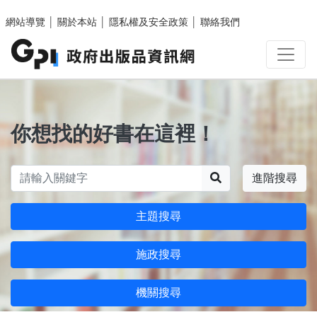
跳至主要內容區塊
網站導覽
│
關於本站
│
隱私權及安全政策
│
聯絡我們
你想找的好書在這裡！
搜尋
進階搜尋
主題搜尋
施政搜尋
機關搜尋