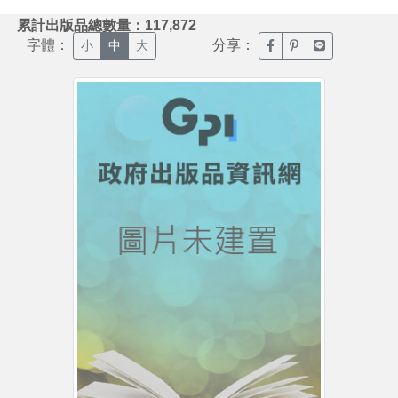
:::
累計出版品總數量：117,872
字體：
分享：
臉書分享(另開新視窗)
噗浪分享(另開新視
Line分享(另
小
中
大