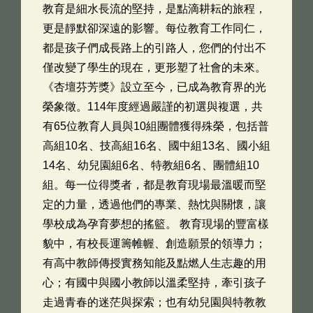
教育是細水長流的堅持，是點滴耕耘的旅程，
更是靜默卻深遠的影響。每位教育工作同仁，
都是孩子們成長路上的引路人，您們的付出不
僅改變了學生的現在，更形塑了社會的未來。
《杏壇芬芳獎》設立至今，已成為教育界的光
榮象徵。114年度經過嚴謹的初選與複選，共
有65位教育人員與10組團體獲得殊榮，包括普
高組10名、技高組16名、國中組13名、國小組
14名、幼兒園組6名、特教組6名、團體組10
組。每一位得獎者，都是教育現場最溫暖而堅
定的力量，透過他們的專業、熱忱與關懷，讓
學校成為孕育夢想的搖籃。 教育現場的豐富樣
貌中，有校長運籌帷幄、創造願景的領導力；
有高中教師傳授實務知能及點燃人生志趣的用
心；有國中與國小教師以溫柔堅持，牽引孩子
走過青春的迷茫與探索；也有幼兒園與特教教