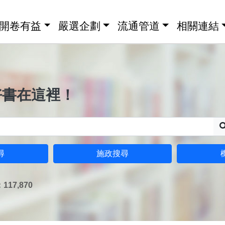
開卷有益
嚴選企劃
流通管道
相關連結
好書在這裡！
尋
施政搜尋
17,870