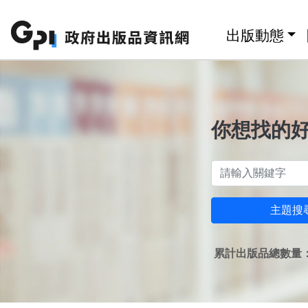
跳至主要內容區塊
:::
出版動態
你想找的
主題搜
累計出版品總數量：1