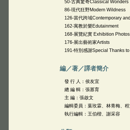
50-古典驚奇Classical Wonders
86-現代狂野Modern Wildness
126-當代跨域Contemporary and In
162-寓教於樂Edutainment
168-展覽紀實 Exhibition Photos
176-展出藝術家Artists
191-特別感謝Special Thanks to
編／著／譯者簡介
發 行 人：侯友宜
總 編 輯：張䕒育
主 編：張啟文
編輯委員：葉玫霖、林青梅、程
執行編輯：王伯楷、謝采容