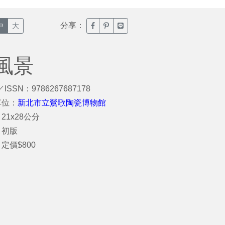
分享：
臉書分享(另開新視窗)
噗浪分享(另開新視窗)
Line分享(另開新視窗)
中
大
風景
／ISSN：9786267687178
單位：
新北市立鶯歌陶瓷博物館
21x28公分
：初版
定價$800