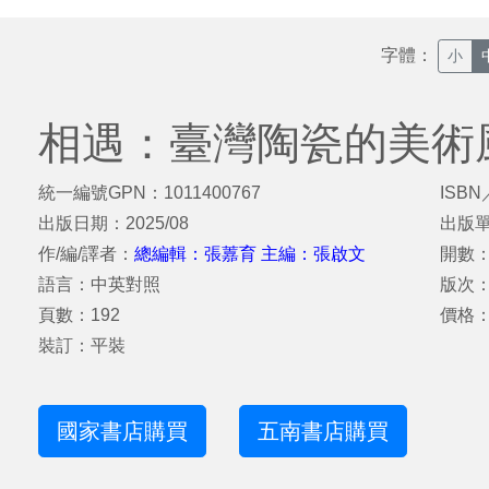
字體：
小
相遇：臺灣陶瓷的美術
統一編號GPN：1011400767
ISBN
出版日期：2025/08
出版
作/編/譯者：
總編輯：張䕒育 主編：張啟文
開數：
語言：中英對照
版次
頁數：192
價格：
裝訂：平裝
國家書店購買
五南書店購買