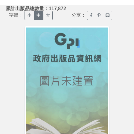
:::
累計出版品總數量：117,872
字體：
分享：
臉書分享(另開新視窗)
噗浪分享(另開新視
Line分享(另
小
中
大