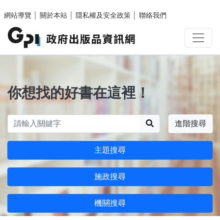
跳至主要內容區塊
網站導覽
│
關於本站
│
隱私權及安全政策
│
聯絡我們
你想找的好書在這裡！
搜尋
進階搜尋
主題搜尋
施政搜尋
機關搜尋