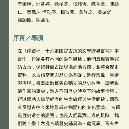
李秉樺、邱常婷、徐禎苓、張郅忻、陳育萱、陳顥
仁、奧崴尼·卡勅盛、楊富閔、葉淳之、廖振富、
蕭詒徽、謝鑫佑
序言／導讀
在《停跡坪：十六處國定古蹟的文學跨界書寫》本
書中，作家各有不同的寫作風格，他們透過實地探
訪古蹟，保留身處古蹟現場的地方感，並整合歷史
資料，以古蹟空間與歷史為基礎，進行想像、重構
與再現，書寫出數篇各自獨立的歷史故事。讀者跟
隨作家的筆尖，進入不同歷史時空下的故事情境，
得以體感人物所經歷的生命旅程與生活面貌，回觀
並反思古往今來地景或古物變化的文化意義。 古蹟
是歷史遺存的證明，也是人們真實走過的足跡，我
們將全臺十六處古蹟歷史鋪寫為一處寬廣、富有生