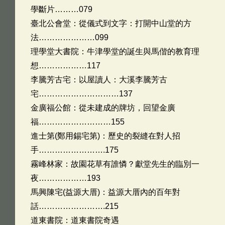
學斷片………079
臺北公會堂：從儀式到文字：打開中山堂的方
法…………………099
理學堂大書院：牛津學堂的誕生與馬偕的教育理
想………………117
李騰芳古宅：以屋讀人：大溪李騰芳古
宅…………………………137
金廣福公館：從未建成的牌坊，回望金廣
福………………………155
進士第(鄭用錫宅第)：歷史的裂縫在對人招
手…………………….175
霧峰林家：故園花草有誰憐？獻堂先生的臨別一
夜………………193
馬興陳宅(益源大厝)：益源大厝內的百年對
話…………………….215
道東書院：道東書院奇遇