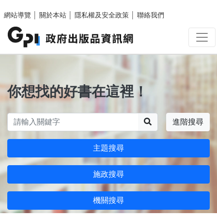
跳至主要內容區塊
網站導覽
│
關於本站
│
隱私權及安全政策
│
聯絡我們
你想找的好書在這裡！
搜尋
進階搜尋
主題搜尋
施政搜尋
機關搜尋