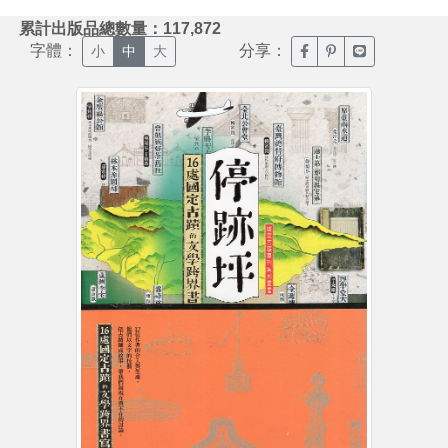
:::
累計出版品總數量：117,872
字體：
分享：
臉書分享(另開新視窗)
噗浪分享(另開新視
Line分享(另
小
中
大