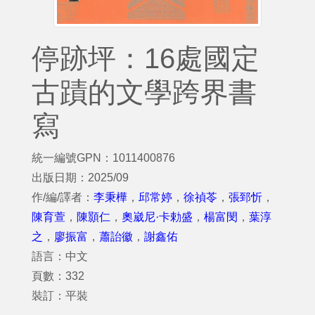
停跡坪：16處國定
古蹟的文學跨界書
寫
統一編號GPN：1011400876
出版日期：2025/09
作/編/譯者：
李秉樺
，
邱常婷
，
徐禎苓
，
張郅忻
，
陳育萱
，
陳顥仁
，
奧崴尼·卡勅盛
，
楊富閔
，
葉淳
之
，
廖振富
，
蕭詒徽
，
謝鑫佑
語言：中文
頁數：332
裝訂：平裝