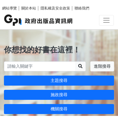
跳至主要內容區塊
網站導覽
│
關於本站
│
隱私權及安全政策
│
聯絡我們
你想找的好書在這裡！
搜尋
進階搜尋
主題搜尋
施政搜尋
機關搜尋