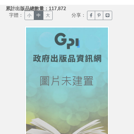
:::
累計出版品總數量：117,872
字體：
分享：
臉書分享(另開新視窗)
噗浪分享(另開新視
Line分享(另
小
中
大