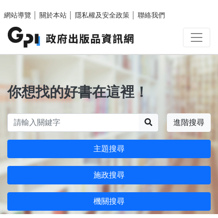
跳至主要內容區塊
網站導覽
│
關於本站
│
隱私權及安全政策
│
聯絡我們
你想找的好書在這裡！
搜尋
進階搜尋
主題搜尋
施政搜尋
機關搜尋