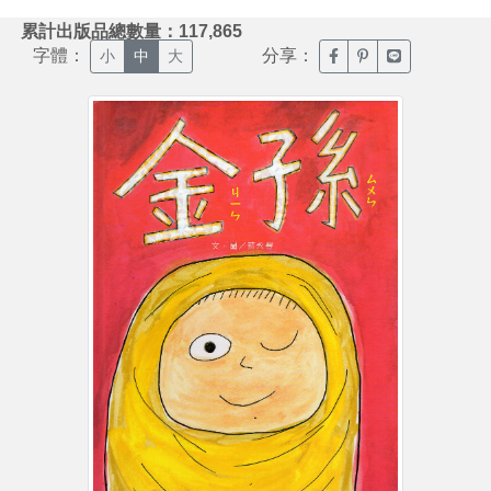
:::
累計出版品總數量：117,865
字體：
分享：
臉書分享(另開新視窗)
噗浪分享(另開新視
Line分享(另
小
中
大