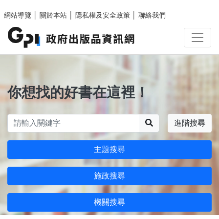
跳至主要內容區塊
網站導覽
│
關於本站
│
隱私權及安全政策
│
聯絡我們
你想找的好書在這裡！
搜尋
進階搜尋
主題搜尋
施政搜尋
機關搜尋