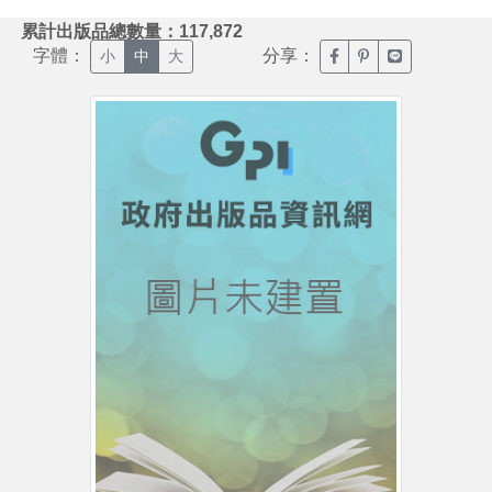
:::
累計出版品總數量：117,872
字體：
分享：
臉書分享(另開新視窗)
噗浪分享(另開新視
Line分享(另
小
中
大