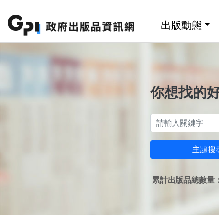
跳至主要內容區塊
:::
出版動態
你想找的
主題搜
累計出版品總數量：1