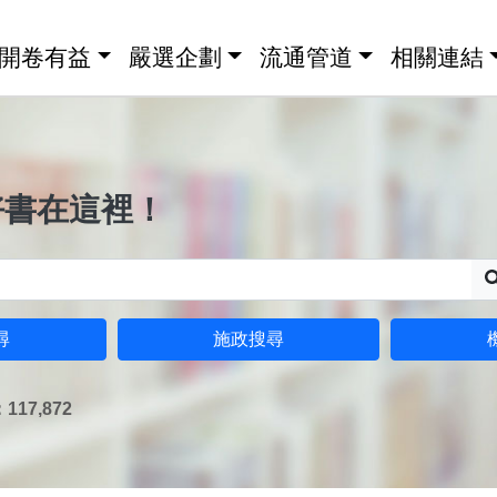
開卷有益
嚴選企劃
流通管道
相關連結
好書在這裡！
尋
施政搜尋
17,872