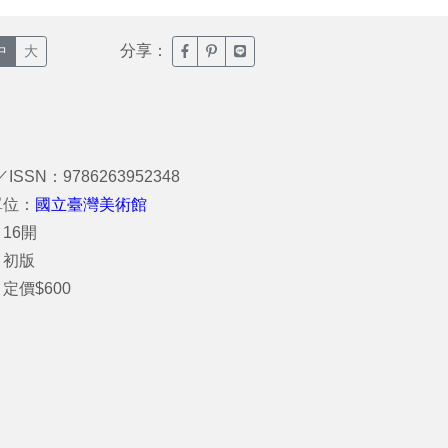
分享：
臉書分享(另開新視窗)
噗浪分享(另開新視窗)
Line分享(另開新視窗)
中
大
／ISSN：9786263952348
單位：
國立臺灣美術館
16開
：初版
定價$600