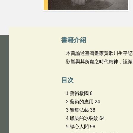
書籍介紹
本書論述臺灣畫家黃歌川生平記
影響與其所處之時代精神，認識
目次
1 藝術救國 8
2 藝術的應用 24
3 雅集弘藝 38
4 蠟染的冰裂紋 64
5 靜心人間 98