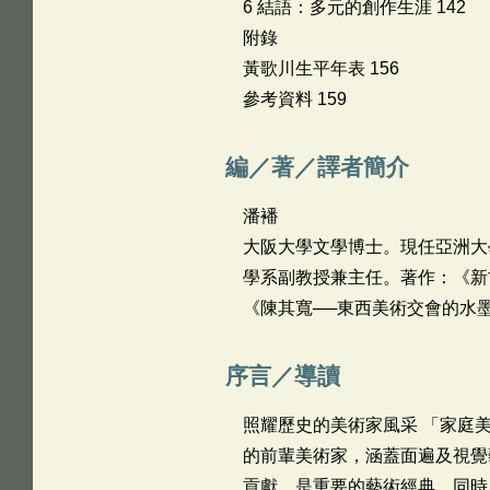
6 結語：多元的創作生涯 142
附錄
黃歌川生平年表 156
參考資料 159
編／著／譯者簡介
潘襎
大阪大學文學博士。現任亞洲大
學系副教授兼主任。著作：《新
《陳其寬──東西美術交會的水
序言／導讀
照耀歷史的美術家風采 「家庭
的前輩美術家，涵蓋面遍及視覺
貢獻，是重要的藝術經典，同時