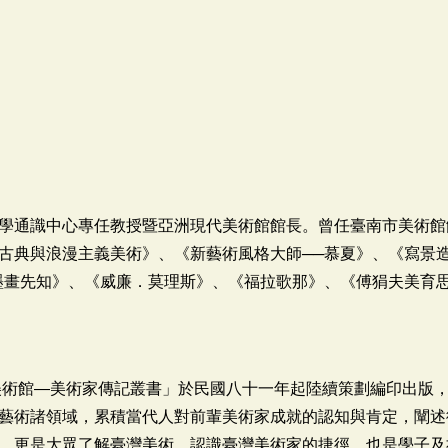
學通識中心專任教授暨亞洲現代美術館館長。曾任臺南市美術館
古典與浪漫主義美術》、《新藝術風格大師──慕夏》、《寫景
墨畫先知》、《威廉．莫理斯》、《福拉歌那》、《傅狷夫美育
美術館―美術家傳記叢書」於民國八十一年起陸續策劃編印出版
藝術諸領域，累積當代人對前輩美術家成就的認知與肯定，闡述
，更是大眾了解臺灣美術、認識臺灣美術家的捷徑，也是學子及