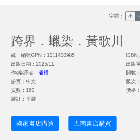
字體：
小
跨界．蠟染．黃歌川
統一編號GPN：1011400985
ISBN
出版日期：2025/11
出版
作/編/譯者：
潘襎
開數：
語言：中文
版次
頁數：160
價格：
裝訂：平裝
國家書店購買
五南書店購買