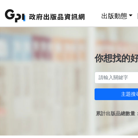
跳至主要內容區塊
:::
出版動態
你想找的
主題搜
累計出版品總數量：1