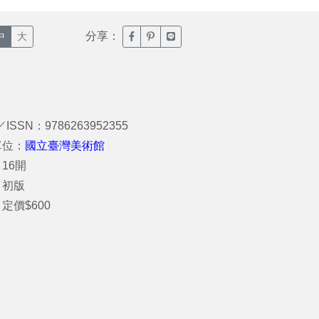
分享：
臉書分享(另開新視窗)
噗浪分享(另開新視窗)
Line分享(另開新視窗)
中
大
／ISSN：9786263952355
單位：
國立臺灣美術館
16開
：初版
定價$600