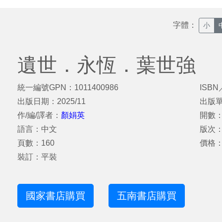
字體：
小
遺世．永恆．葉世強
統一編號GPN：1011400986
ISBN
出版日期：2025/11
出版
作/編/譯者：
顏娟英
開數：
語言：中文
版次
頁數：160
價格：
裝訂：平裝
國家書店購買
五南書店購買