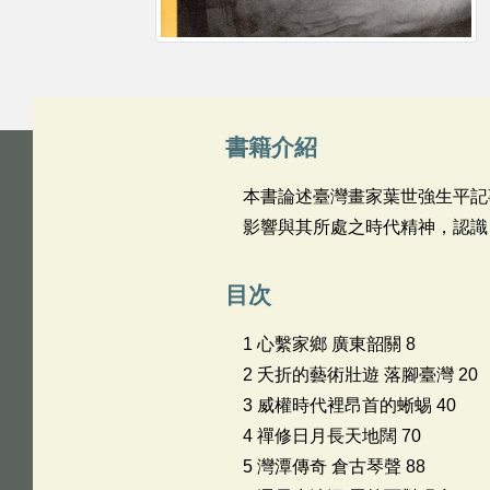
書籍介紹
本書論述臺灣畫家葉世強生平記
影響與其所處之時代精神，認識
目次
1 心繫家鄉 廣東韶關 8
2 夭折的藝術壯遊 落腳臺灣 20
3 威權時代裡昂首的蜥蜴 40
4 禪修日月長天地闊 70
5 灣潭傳奇 倉古琴聲 88