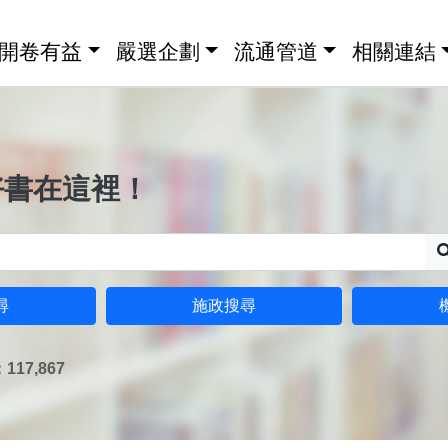
開卷有益
嚴選企劃
流通管道
相關連結
好書在這裡！
尋
施政搜尋
17,867