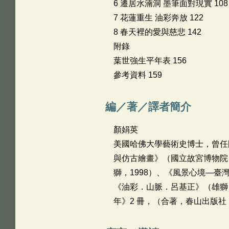
6 遷居水湳洞 墨筆面對現實 108
7 花蓮重生 油彩奔放 122
8 春天裡的愛與慈悲 142
附錄
葉世強生平年表 156
參考資料 159
編／著／譯者簡介
顏娟英
美國哈佛大學藝術史博士，曾任
與仿古繪畫》（國立故宮博物院，
獅，1998）、《風景心境―臺
《油彩．山脈．呂基正》（雄獅，
年》2 冊，（合著，春山出版社，