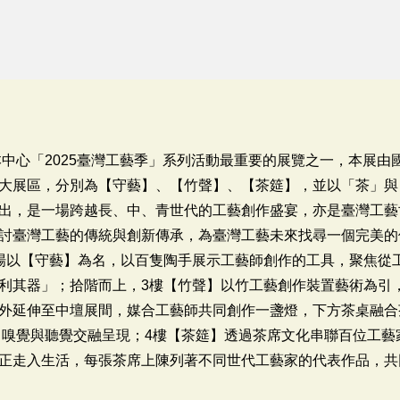
本中心「2025臺灣工藝季」系列活動最重要的展覽之一，本展
大展區，分別為【守藝】、【竹聲】、【茶筵】，並以「茶」與
出，是一場跨越長、中、青世代的工藝創作盛宴，亦是臺灣工藝
討臺灣工藝的傳統與創新傳承，為臺灣工藝未來找尋一個完美的
場以【守藝】為名，以百隻陶手展示工藝師創作的工具，聚焦從
利其器」；拾階而上，3樓【竹聲】以竹工藝創作裝置藝術為引
外延伸至中壇展間，媒合工藝師共同創作一盞燈，下方茶桌融合
、嗅覺與聽覺交融呈現；4樓【茶筵】透過茶席文化串聯百位工藝
正走入生活，每張茶席上陳列著不同世代工藝家的代表作品，共