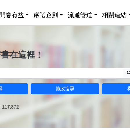
開卷有益
嚴選企劃
流通管道
相關連結
好書在這裡！
尋
施政搜尋
17,872