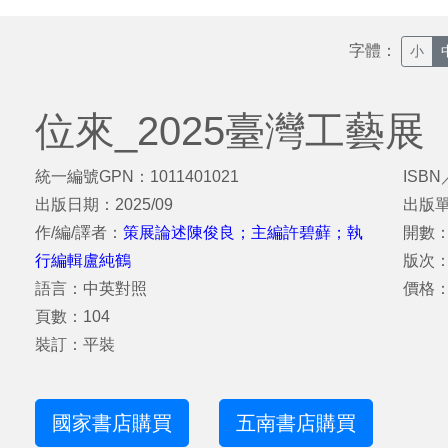
字體：
小
位來_2025臺灣工藝展
統一編號GPN：1011401021
ISBN
出版日期：2025/09
出版
作/編/譯者：
策展論述陳俊良；主編許碧蘚；執
開數：
行編輯盧純鶴
版次
語言：中英對照
價格：
頁數：104
裝訂：平裝
國家書店購買
五南書店購買