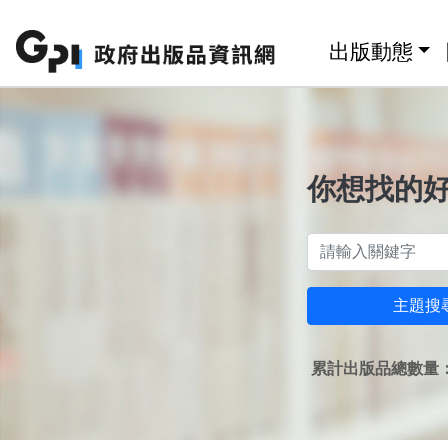
跳至主要內容區塊
:::
出版動態
你想找的
主題搜
累計出版品總數量：1