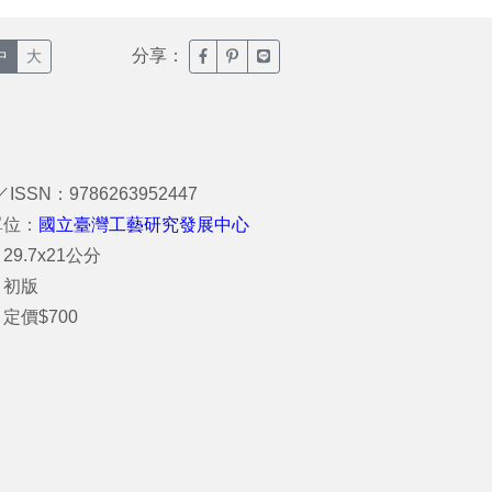
分享：
臉書分享(另開新視窗)
噗浪分享(另開新視窗)
Line分享(另開新視窗)
中
大
／ISSN：9786263952447
單位：
國立臺灣工藝研究發展中心
29.7x21公分
：初版
定價$700