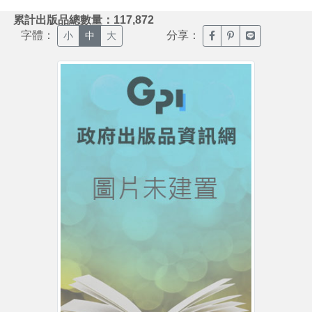
:::
累計出版品總數量：117,872
字體：
分享：
臉書分享(另開新視窗)
噗浪分享(另開新視
Line分享(另
小
中
大