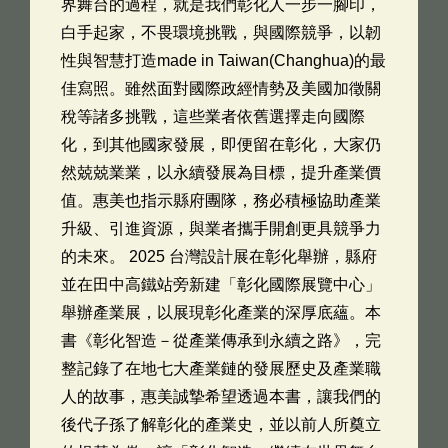
界舞台的過程，就是我們彰化人一步一腳印，
白手起家，不畏環境挑戰，與國際競爭，以韌
性與智慧打造made in Taiwan(Changhua)的最
佳寫照。雖然面對國際政經情勢及美國加徵關
稅等諸多挑戰，這些業者依舊選擇走向國際
化，到其他國家發展，即便留在彰化，大家仍
然兢兢業業，以永續發展為目標，提升產業價
值。惠美也指示縣府團隊，務必積極協助產業
升級、引進資源，與業者攜手開創更具競爭力
的未來。 2025 台灣設計展在彰化舉辦，縣府
並在田中高鐵站旁新建「彰化國際展覽中心」
舉辦產業展，以展現彰化產業的深厚底蘊。本
書《彰化智造－從產業傳承到永續之路》，完
整記錄了在地七大產業鏈的發展歷史及產業職
人的故事，惠美誠摯希望透過本書，讓我們的
後代子孫了解彰化的產業史，並以前人所奠立