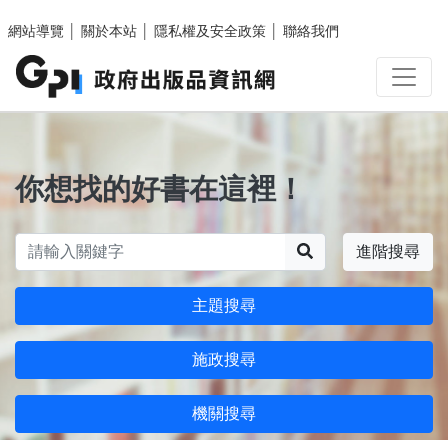
跳至主要內容區塊
網站導覽
│
關於本站
│
隱私權及安全政策
│
聯絡我們
你想找的好書在這裡！
搜尋
進階搜尋
主題搜尋
施政搜尋
機關搜尋