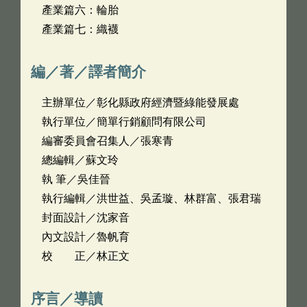
產業篇六：輪胎
產業篇七：織襪
編／著／譯者簡介
主辦單位／彰化縣政府經濟暨綠能發展處
執行單位／簡單行銷顧問有限公司
編審委員會召集人／張寒青
總編輯／蘇文玲
執 筆／吳佳晉
執行編輯／洪世益、吳孟璇、林群富、張君瑞
封面設計／沈家音
內文設計／魯帆育
校 正／林正文
序言／導讀