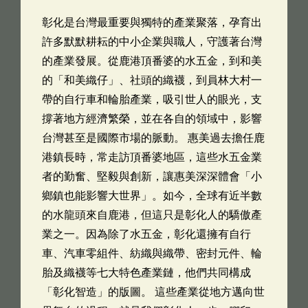
彰化是台灣最重要與獨特的產業聚落，孕育出
許多默默耕耘的中小企業與職人，守護著台灣
的產業發展。從鹿港頂番婆的水五金，到和美
的「和美織仔」、社頭的織襪，到員林大村一
帶的自行車和輪胎產業，吸引世人的眼光，支
撐著地方經濟繁榮，並在各自的領域中，影響
台灣甚至是國際市場的脈動。 惠美過去擔任鹿
港鎮長時，常走訪頂番婆地區，這些水五金業
者的勤奮、堅毅與創新，讓惠美深深體會「小
鄉鎮也能影響大世界」。如今，全球有近半數
的水龍頭來自鹿港，但這只是彰化人的驕傲產
業之一。因為除了水五金，彰化還擁有自行
車、汽車零組件、紡織與織帶、密封元件、輪
胎及織襪等七大特色產業鏈，他們共同構成
「彰化智造」的版圖。 這些產業從地方邁向世