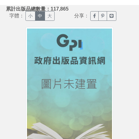
:::
累計出版品總數量：117,865
字體：
分享：
臉書分享(另開新視窗)
噗浪分享(另開新視
Line分享(另
小
中
大