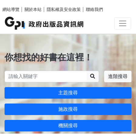
跳至主要內容區塊
網站導覽
│
關於本站
│
隱私權及安全政策
│
聯絡我們
你想找的好書在這裡！
搜尋
進階搜尋
主題搜尋
施政搜尋
機關搜尋