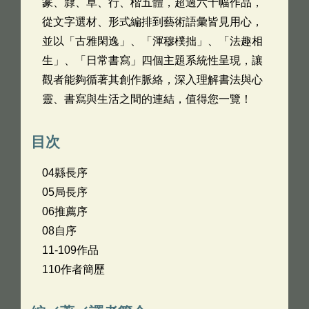
篆、隸、草、行、楷五體，超過六十幅作品，
從文字選材、形式編排到藝術語彙皆見用心，
並以「古雅閑逸」、「渾穆樸拙」、「法趣相
生」、「日常書寫」四個主題系統性呈現，讓
觀者能夠循著其創作脈絡，深入理解書法與心
靈、書寫與生活之間的連結，值得您一覽！
目次
04縣長序
05局長序
06推薦序
08自序
11-109作品
110作者簡歷