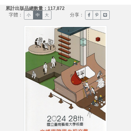
:::
累計出版品總數量：117,872
字體：
分享：
臉書分享(另開新視窗)
噗浪分享(另開新視
Line分享(另
小
中
大