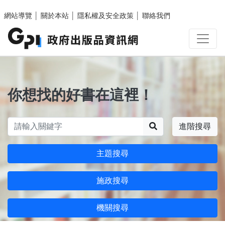
跳至主要內容區塊
網站導覽
│
關於本站
│
隱私權及安全政策
│
聯絡我們
你想找的好書在這裡！
搜尋
進階搜尋
主題搜尋
施政搜尋
機關搜尋