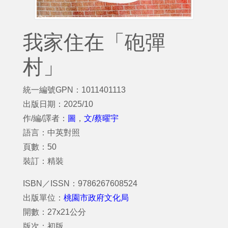
我家住在「砲彈
村」
統一編號GPN：1011401113
出版日期：2025/10
作/編/譯者：
圖
，
文/蔡曜宇
語言：中英對照
頁數：50
裝訂：精裝
ISBN／ISSN：9786267608524
出版單位：
桃園市政府文化局
開數：27x21公分
版次：初版