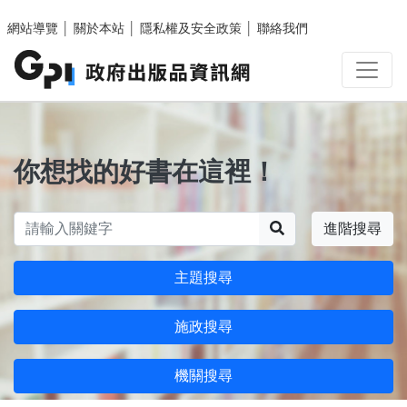
跳至主要內容區塊
網站導覽
│
關於本站
│
隱私權及安全政策
│
聯絡我們
你想找的好書在這裡！
搜尋
進階搜尋
主題搜尋
施政搜尋
機關搜尋