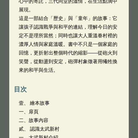
心中的寄託，三代同堂的溫情，在生活點滴中
展現。
這是一部結合「歷史」與「童年」的故事：它
讓孩子認識戰爭與和平的連結，理解今日的安
定不是理所當然；同時也讓大人重溫眷村裡的
濃厚人情與家庭溫暖。書中不只是一個家庭的
回憶，更折射出整個時代的縮影——從砲火到
笑聲，從動盪到安定，砲彈村象徵著用犧牲換
來的和平與生活。
目次
壹、 繪本故事
一、扉頁
二、故事內容
貳、 認識太武新村
一、太武新村介紹