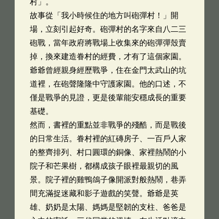
村」。
故事從「我小時候住的地方叫砲彈村！」開
場，立刻引起好奇。砲彈村的名字來自八二三
砲戰，當年政府將戰場上收集來的砲彈彈殼賣
掉，換來建造眷村的經費，才有了這個家園。
爺爺曾經親身經歷戰爭，住在金門太武山的坑
道裡，在砲聲隆隆中守護家園。他的口述，不
僅是戰爭的見證，更是後輩能安穩成長的重要
基礎。
然而，書裡的重點並非戰爭的殘酷，而是戰後
的日常生活。眷村裡的紅磚房子、一百戶人家
的整齊排列、村口圓環的銅像、家裡熱鬧的小
院子和芒果樹，都構成孩子眼裡最親切的風
景。院子裡的雞鴨鴿子像開派對般熱鬧，巷弄
間充滿捉迷藏和影子遊戲的笑聲。爺爺是英
雄、奶奶是太陽、媽媽是堅韌的支柱、爸爸是