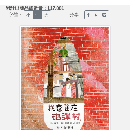
:::
累計出版品總數量：117,881
字體：
分享：
臉書分享(另開新視窗)
噗浪分享(另開新視
Line分享(另
小
中
大