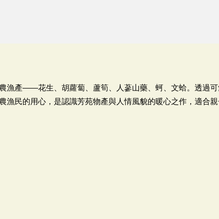
農漁產——花生、胡蘿蔔、蘆筍、人蔘山藥、蚵、文蛤。透過可
農漁民的用心，是認識芳苑物產與人情風貌的暖心之作，適合親