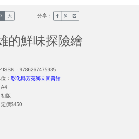
分享：
臉書分享(另開新視窗)
噗浪分享(另開新視窗)
Line分享(另開新視窗)
中
大
雄的鮮味探險繪
／ISSN：9786267475935
單位：
彰化縣芳苑鄉立圖書館
A4
：初版
定價$450