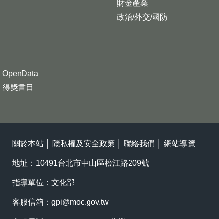
財金產業
政治/外交/國防
OpenData
得獎書目
關於本站
│
隱私權及安全政策
│
聯絡我們
│
網站導覽
地址：10491台北市中山區松江路209號
指導單位：文化部
客服信箱：
gpi@moc.gov.tw