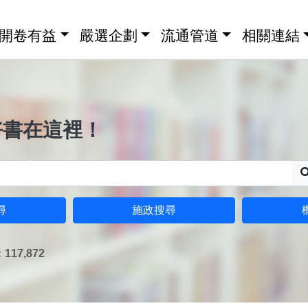
開卷有益
嚴選企劃
流通管道
相關連結
好書在這裡！
尋
施政搜尋
17,872