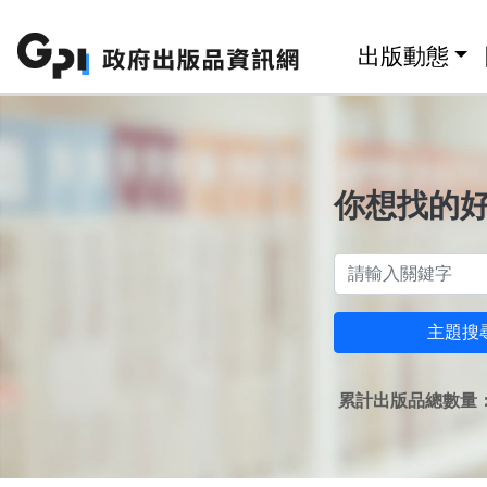
跳至主要內容區塊
:::
出版動態
你想找的
主題搜
累計出版品總數量：1