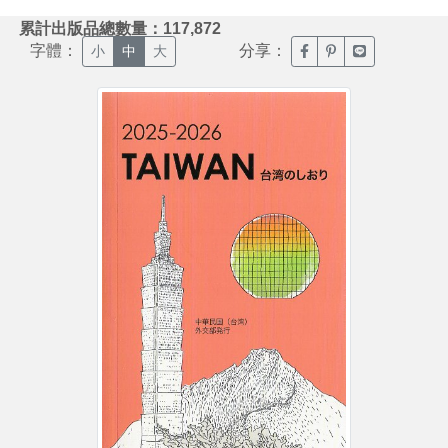
:::
累計出版品總數量：117,872
字體：
分享：
臉書分享(另開新視窗)
噗浪分享(另開新視
Line分享(另
小
中
大