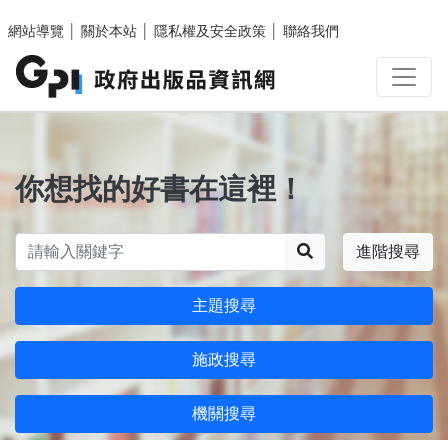
跳至主要內容區塊
網站導覽
│
關於本站
│
隱私權及安全政策
│
聯絡我們
你想找的好書在這裡！
搜尋
進階搜尋
主題搜尋
施政搜尋
機關搜尋