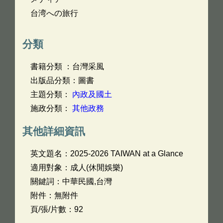
台湾への旅行
分類
書籍分類 ：台灣采風
出版品分類：圖書
主題分類：
內政及國土
施政分類：
其他政務
其他詳細資訊
英文題名：
2025-2026 TAIWAN at a Glance
適用對象：成人(休閒娛樂)
關鍵詞：中華民國,台灣
附件：無附件
頁/張/片數：92