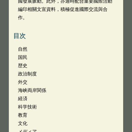
國發展脈動。此外，亦適時配合重要國際活動
編印相關文宣資料，積極促進國際交流與合
作。
目次
自然
国民
歴史
政治制度
外交
海峡両岸関係
経済
科学技術
教育
文化
メディア