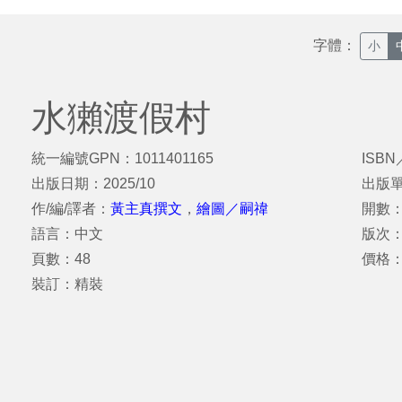
字體：
小
水獺渡假村
統一編號GPN：1011401165
ISBN
出版日期：2025/10
出版
作/編/譯者：
黃主真撰文
，
繪圖／嗣禕
開數：
語言：中文
版次
頁數：48
價格：
裝訂：精裝