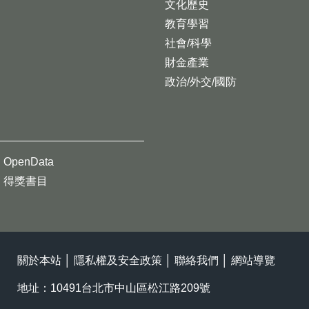
文化歷史
教育學習
社會/科學
財金產業
政治/外交/國防
OpenData
得獎書目
關於本站
│
隱私權及安全政策
│
聯絡我們
│
網站導覽
地址：10491台北市中山區松江路209號