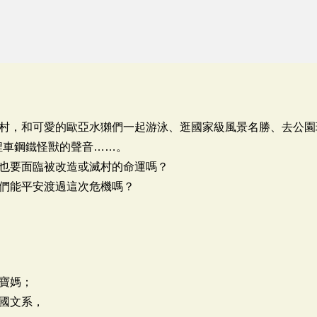
村，和可愛的歐亞水獺們一起游泳、逛國家級風景名勝、去公園
程車鋼鐵怪獸的聲音……。
也要面臨被改造或滅村的命運嗎？
們能平安渡過這次危機嗎？
寶媽；
國文系，