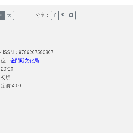
分享：
臉書分享(另開新視窗)
噗浪分享(另開新視窗)
Line分享(另開新視窗)
中
大
／ISSN：9786267590867
單位：
金門縣文化局
20*20
：初版
定價$360