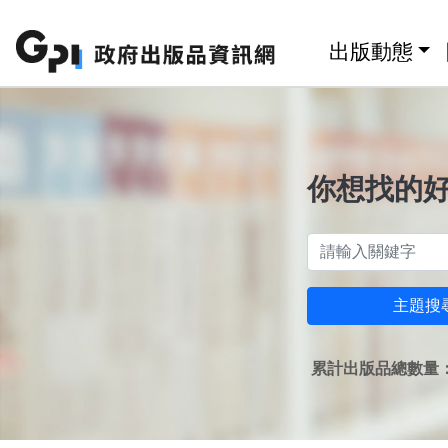
跳至主要內容區塊
:::
出版動態
你想找的
主題搜
累計出版品總數量：1