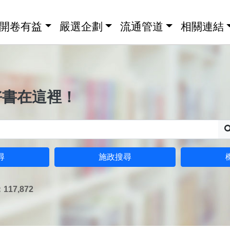
開卷有益
嚴選企劃
流通管道
相關連結
好書在這裡！
尋
施政搜尋
17,872