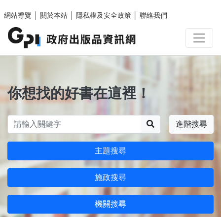
跳至主要內容區塊
網站導覽
│
關於本站
│
隱私權及安全政策
│
聯絡我們
你想找的好書在這裡！
搜尋
進階搜尋
主題搜尋
施政搜尋
機關搜尋