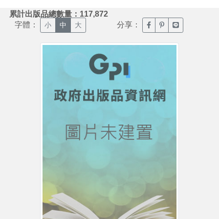
:::
累計出版品總數量：117,872
字體：
分享：
臉書分享(另開新視窗)
噗浪分享(另開新視
Line分享(另
小
中
大