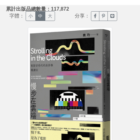
:::
累計出版品總數量：117,872
字體：
分享：
臉書分享(另開新視窗)
噗浪分享(另開新視
Line分享(另
小
中
大