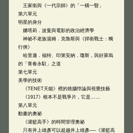
王家衛與《一代宗師》的「一橫一豎」
第六單元
明星的身分
娜塔莉．波曼與電影的政治經濟學
神祕不老族湯姆．克魯斯與《捍衛戰士：獨
行俠》
哈里遜．福特、印第安納．瓊斯，與好萊塢
的「青春永駐」之道
第七單元
美學的技術
《TENET天能》裡的燒腦悖論與視覺技藝
《1917》根本不是戰爭片，它是……
第八單元
動畫的奧祕
《灌籃高手》的時間管理奧祕
只有井上雄彥可以超越井上雄彥──《灌籃高