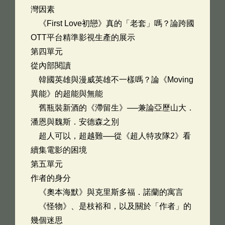
灣因素
《First Love初戀》真的「老套」嗎？論跨國
OTT平台精準影視生產的展示
第四單元
從內部閱讀
韓國英雄與漫威英雄不一樣嗎？論《Moving
異能》的超能與無能
舊瓶裝新酒的《滯留生》──兼論亞歷山大．
潘恩與魏斯．安德森之別
超人可以，超越難──從《超人特攻隊2》看
續集電影的困境
第五單元
作者的身分
《奧本海默》與克里斯多福．諾蘭的寓言
《怪物》、是枝裕和，以及關於「作者」的
幾個迷思