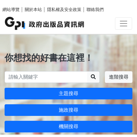
跳至主要內容區塊
網站導覽
│
關於本站
│
隱私權及安全政策
│
聯絡我們
你想找的好書在這裡！
搜尋
進階搜尋
主題搜尋
施政搜尋
機關搜尋