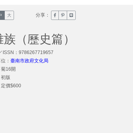
分享：
臉書分享(另開新視窗)
噗浪分享(另開新視窗)
Line分享(另開新視窗)
中
大
雅族（歷史篇）
／ISSN：9786267719657
單位：
臺南市政府文化局
菊16開
：初版
定價$600