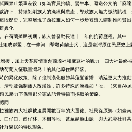
試圖禁止繁重差役（如為官員抬轎、駕牛車、遞送公文的「麻達
默許下，持續剝削族人的漁獵與農產，導致族人無力繳納賦稅，
這段歷史，完整展現了西拉雅人如何一步步被殖民體制推向貧困
群異化
。在荷蘭殖民初期，族人曾發動長達十二年的抗荷歷程。其中，16
壠社組成聯盟，在一條河口擊殺荷蘭士兵，這是臺灣原住民歷史上
軍隊增援，加上天花疫情重創蕭壠社和麻豆社的戰力，四大社最終
助荷蘭人征戰臺灣島上的其他原住民部落。
苛的異化政策。除了強制漢化服飾與薙髮蓄辮，清廷更大力推動
清朝並強制族人改漢姓，許多特殊的漢姓如「段」（來自Akatu
為了在殖民壓力下保留部分家族語音特徵而採取的策略。
認同
拉雅族四大社群被迫展開數百年的大遷徙。社民從原鄉（如臺南
、口仔口、崗仔林、木柵等地，甚至越過山脈，與大武壠社群共
社群聚居的特殊現象。