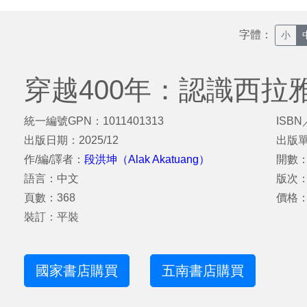
字體：
小
穿越400年：認識西拉
統一編號GPN：1011401313
ISBN
出版日期：2025/12
出版
作/編/譯者：
段洪坤（Alak Akatuang）
開數：
語言：中文
版次
頁數：368
價格：
裝訂：平裝
國家書店購買
五南書店購買