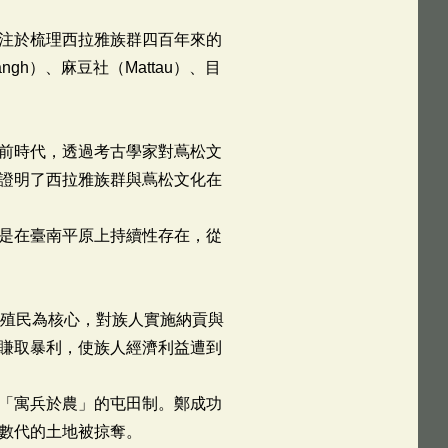
注於梳理西拉雅族群四百年來的
gh）、麻豆社（Mattau）、目
前時代，透過考古學家對蔦松文
證明了西拉雅族群與蔦松文化在
是在臺南平原上持續性存在，從
濟殖民為核心，對族人實施納貢與
賺取暴利，使族人經濟利益遭到
「寓兵於農」的屯田制。鄭成功
數代的土地被掠奪。