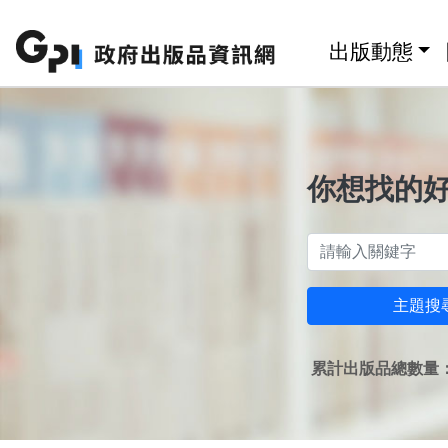
跳至主要內容區塊
:::
出版動態
你想找的
主題搜
累計出版品總數量：1