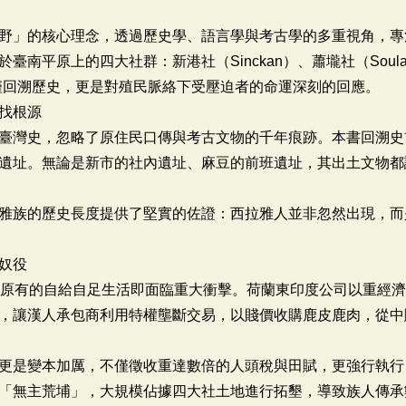
野」的核心理念，透過歷史學、語言學與考古學的多重視角，專
南平原上的四大社群：新港社（Sinckan）、蕭壠社（Soulan
），不僅回溯歷史，更是對殖民脈絡下受壓迫者的命運深刻的回應。
找根源
臺灣史，忽略了原住民口傳與考古文物的千年痕跡。本書回溯史
遺址。無論是新市的社內遺址、麻豆的前班遺址，其出土文物都
雅族的歷史長度提供了堅實的佐證：西拉雅人並非忽然出現，而
奴役
族原有的自給自足生活即面臨重大衝擊。荷蘭東印度公司以重經
，讓漢人承包商利用特權壟斷交易，以賤價收購鹿皮鹿肉，從中
更是變本加厲，不僅徵收重達數倍的人頭稅與田賦，更強行執行
「無主荒埔」，大規模佔據四大社土地進行拓墾，導致族人傳承