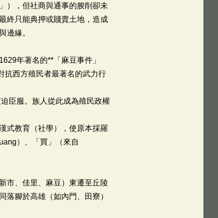
」），但社商與通事的朘削卻未
最終只能典押或賤賣土地，造成
與邊緣。
29年著名的**「麻豆事件」
對抗西方殖民者最著名的武力行
被迫臣服。族人從此成為殖民政權
漢式教育（社學），使原本採羅
ang）、「買」（來自
新市、佳里、麻豆）東遷至丘陵
同落腳於高雄（如內門、田寮）