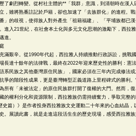
歷了劇烈轉變。從村社主體的**「我群」意識，到清朝時在漢人
立，雖將熟番註記於戶籍，卻也加速了「去族群化」的進程。戰
番」的歧視，使得族人對外產生「祖籍福建」、「平埔族都已漢
。進入21世紀，在社會本土化與多元文化思潮的激勵下，西拉
邁進。
庭
滿艱辛。從1990年代起，西拉雅人持續推動行政訴訟，挑戰國
場長達十餘年的法律戰，最終在2022年迎來歷史性的勝利：憲法
語系民族之其他臺灣原住民族」，國家必須在三年內完成修法或
抗爭的階段性成果，更是臺灣轉型正義道路上里程碑式的勝利。
為所有「未被法定」的原住民族群打開了復權的大門。然而，復
藏的權利分化和資源限制，西拉雅族仍需持續奮力，爭取完整的
（歷史篇）》是作者投身西拉雅族文史運動二十年來的心血結晶，
史。展讀此書，就是走進這段活生生的歷史現場，感受西拉雅族