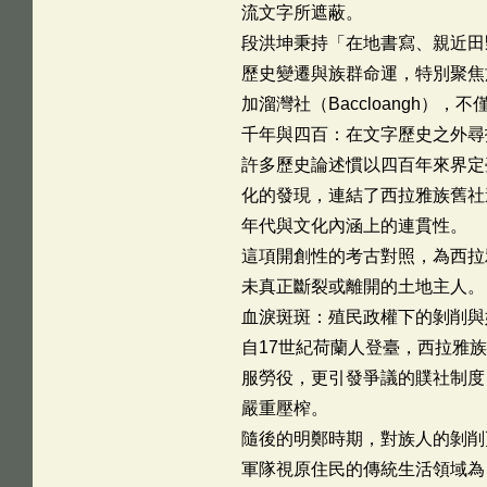
流文字所遮蔽。
段洪坤秉持「在地書寫、親近田
歷史變遷與族群命運，特別聚焦於臺
加溜灣社（Baccloangh
千年與四百：在文字歷史之外尋
許多歷史論述慣以四百年來界定
化的發現，連結了西拉雅族舊社
年代與文化內涵上的連貫性。
這項開創性的考古對照，為西拉
未真正斷裂或離開的土地主人。
血淚斑斑：殖民政權下的剝削與
自17世紀荷蘭人登臺，西拉雅
服勞役，更引發爭議的贌社制度
嚴重壓榨。
隨後的明鄭時期，對族人的剝削
軍隊視原住民的傳統生活領域為