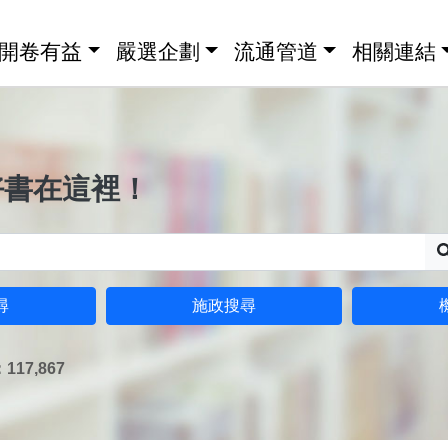
開卷有益
嚴選企劃
流通管道
相關連結
好書在這裡！
尋
施政搜尋
17,867