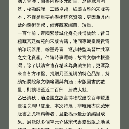
活力豐沛，圖書內容多元紛呈。歷經歲月淘
洗，校勘嚴謹、工藝卓越、紙墨古雅的宋版善
本，不僅是重要的學術研究資源，更因兼具內
斂的藝術美感，備獲藏家矚目、珍重。
一百年前，帝國紫禁城化身公共博物館，昔日
秘藏宮廷御苑的宋版古籍，連同專屬皇親貴冑
的珍玩器用、翰墨丹青，逐步轉型為普世共享
之文化資產。伴隨時事遷轉，故宮文物生根臺
灣，除了以清宮遺存精萃為典藏主軸，更匯聚
來自各方移撥、捐贈乃至蒐購的特色品類，持
續拓展院藏文物範圍與內涵；宋版圖書的數
量，則擴增至近二百部，蔚成大觀。
乙巳清秋，適逢國立故宮博物院建院百年暨遷
臺復院周甲雙慶。本次特展，非唯傾盡院藏宋
版書之尤稱精善者，且欲揭示最新的編目成
果。展覽以多個單元介述宋代書籍出版之地域