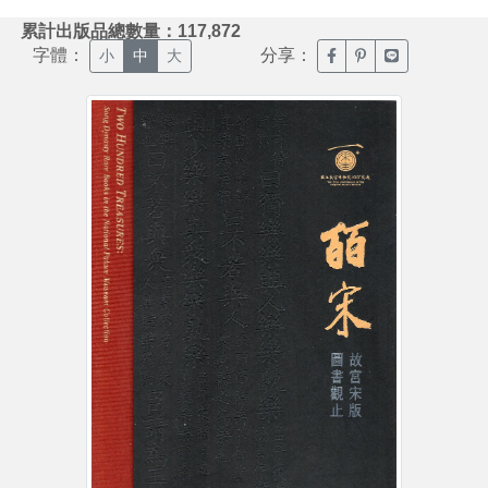
:::
累計出版品總數量：117,872
字體：
分享：
臉書分享(另開新視窗)
噗浪分享(另開新視
Line分享(另
小
中
大