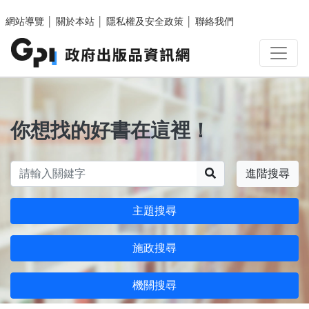
跳至主要內容區塊
網站導覽
│
關於本站
│
隱私權及安全政策
│
聯絡我們
你想找的好書在這裡！
搜尋
進階搜尋
主題搜尋
施政搜尋
機關搜尋