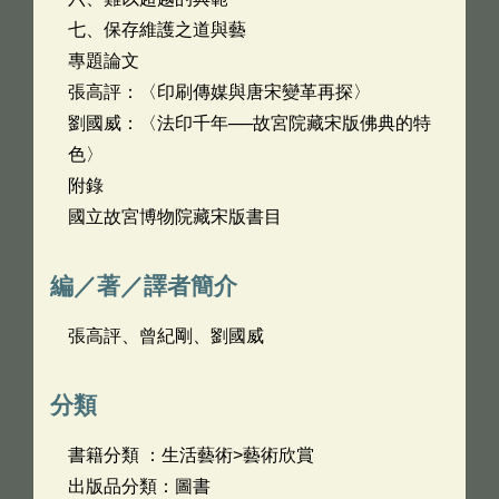
七、保存維護之道與藝
專題論文
張高評：〈印刷傳媒與唐宋變革再探〉
劉國威：〈法印千年──故宮院藏宋版佛典的特
色〉
附錄
國立故宮博物院藏宋版書目
編／著／譯者簡介
張高評、曾紀剛、劉國威
分類
書籍分類 ：生活藝術>藝術欣賞
出版品分類：圖書