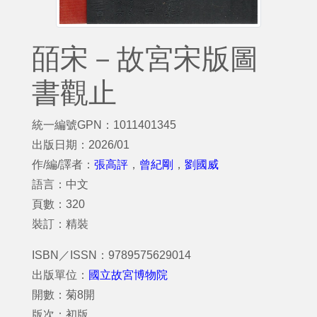
皕宋－故宮宋版圖
書觀止
統一編號GPN：1011401345
出版日期：2026/01
作/編/譯者：
張高評
，
曾紀剛
，
劉國威
語言：中文
頁數：320
裝訂：精裝
ISBN／ISSN：9789575629014
出版單位：
國立故宮博物院
開數：菊8開
版次：初版