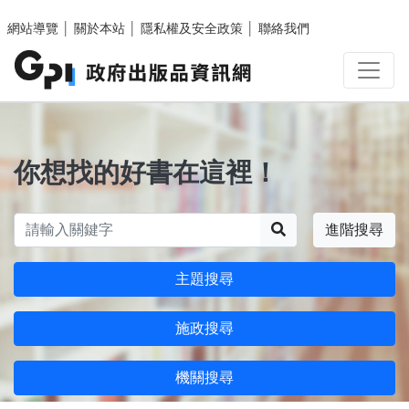
跳至主要內容區塊
網站導覽
│
關於本站
│
隱私權及安全政策
│
聯絡我們
你想找的好書在這裡！
搜尋
進階搜尋
主題搜尋
施政搜尋
機關搜尋