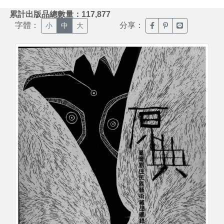
:::
累計出版品總數量：117,877
字體：
分享：
臉書分享(另開新視窗)
噗浪分享(另開新視
Line分享(另
小
中
大