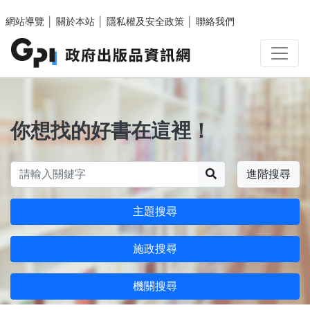
跳至主要內容區塊
網站導覽
│
關於本站
│
隱私權及安全政策
│
聯絡我們
你想找的好書在這裡！
搜尋
進階搜尋
主題搜尋
施政搜尋
機關搜尋