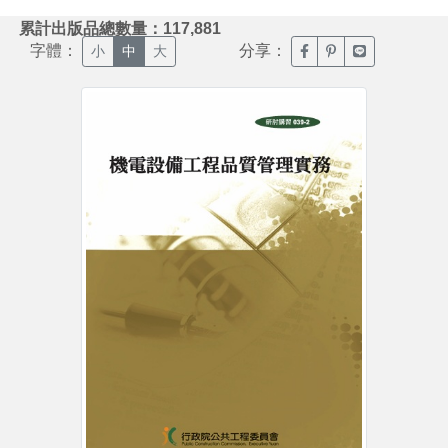
:::
累計出版品總數量：117,881
字體：
分享：
臉書分享(另開新視窗)
噗浪分享(另開新視
Line分享(另
小
中
大