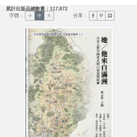
:::
累計出版品總數量：117,872
字體：
分享：
臉書分享(另開新視窗)
噗浪分享(另開新視
Line分享(另
小
中
大