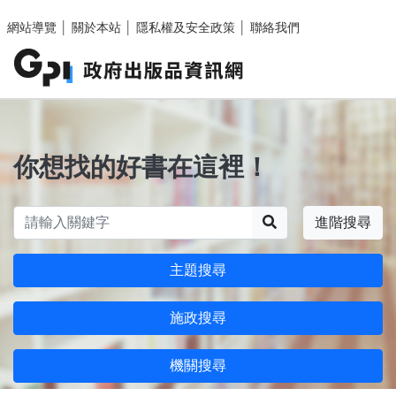
跳至主要內容區塊
網站導覽
│
關於本站
│
隱私權及安全政策
│
聯絡我們
你想找的好書在這裡！
搜尋
進階搜尋
主題搜尋
施政搜尋
機關搜尋