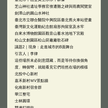
芝山神社遺址學務官僚遭難之碑與雨農閱覽室
劍潭山的圓山水神社
臺北市立聯合醫院中興院區臺北舊火車站壁畫
臺灣新文化運動紀念館扇形拘留室及水牢
自來水博物館園區觀音山蓄水池地下宮殿
松山文創園區松山菸廠廠歌石碑
議題2｜現身：走進城市的B面舞台
引言人｜李律
這些場所未必刻意隱藏，而是等待你換個角
度、轉個彎，就能看見它們坦然在場的模樣
北投中心新村
嘉禾新村ＭV景點牆
化南新村宿舍群
華江整宅
士林圓環
雙連打鐵街