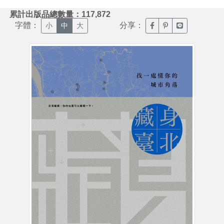
:::
累計出版品總數量：117,872
字體：
分享：
臉書分享(另開新視窗)
噗浪分享(另開新視
Line分享(另
小
中
大