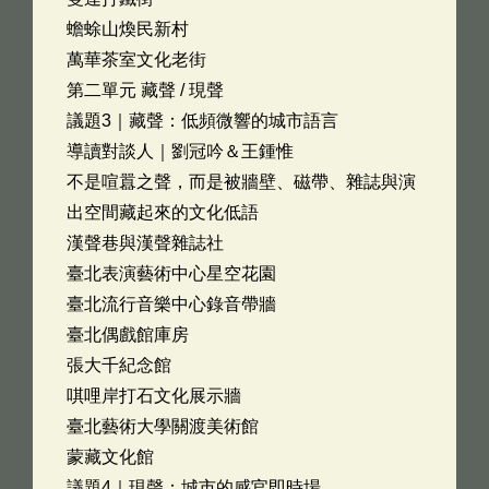
蟾蜍山煥民新村
萬華茶室文化老街
第二單元 藏聲 / 現聲
議題3｜藏聲：低頻微響的城市語言
導讀對談人｜劉冠吟＆王鍾惟
不是喧囂之聲，而是被牆壁、磁帶、雜誌與演
出空間藏起來的文化低語
漢聲巷與漢聲雜誌社
臺北表演藝術中心星空花園
臺北流行音樂中心錄音帶牆
臺北偶戲館庫房
張大千紀念館
唭哩岸打石文化展示牆
臺北藝術大學關渡美術館
蒙藏文化館
議題4｜現聲：城市的感官即時場