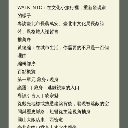
WALK INTO：在文化小旅行裡，重新發現家
的樣子
專訪臺北市長蔣萬安、臺北市文化局長蔡詩
萍、風格旅人謝哲青
推薦序
黃總編：在城市生活，你需要的不只是一百個
理由
編輯部序
百點概覽
第一單元 藏身 / 現身
議題1｜藏身：逃離視線的入口
導讀引言人｜凌宗魁
從觀光地標或熟悉建築背後，發現被遮蔽的空
間與歷史脈絡，短暫從主流視角抽身
圓山大飯店東、西密道
臺北市中山堂黃土水水牛群像