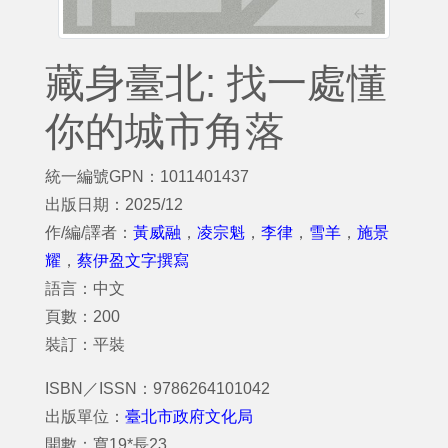
藏身臺北: 找一處懂
你的城市角落
統一編號GPN：1011401437
出版日期：2025/12
作/編/譯者：
黃威融
，
凌宗魁
，
李律
，
雪羊
，
施景
耀
，
蔡伊盈文字撰寫
語言：中文
頁數：200
裝訂：平裝
ISBN／ISSN：9786264101042
出版單位：
臺北市政府文化局
開數：寬19*長23