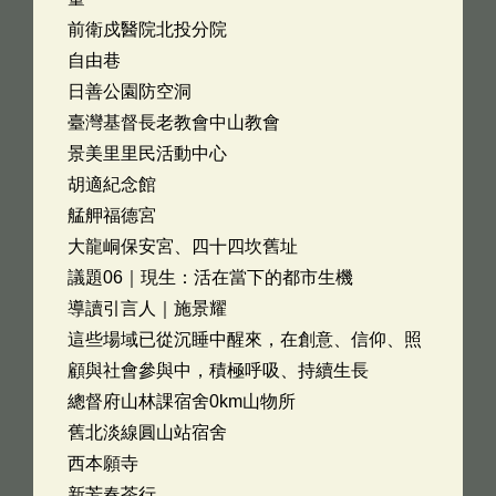
前衛戍醫院北投分院
自由巷
日善公園防空洞
臺灣基督長老教會中山教會
景美里里民活動中心
胡適紀念館
艋舺福德宮
大龍峒保安宮、四十四坎舊址
議題06｜現生：活在當下的都市生機
導讀引言人｜施景耀
這些場域已從沉睡中醒來，在創意、信仰、照
顧與社會參與中，積極呼吸、持續生長
總督府山林課宿舍0km山物所
舊北淡線圓山站宿舍
西本願寺
新芳春茶行