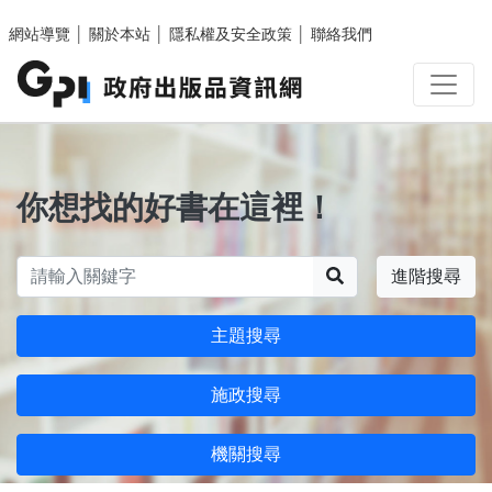
跳至主要內容區塊
網站導覽
│
關於本站
│
隱私權及安全政策
│
聯絡我們
你想找的好書在這裡！
搜尋
進階搜尋
主題搜尋
施政搜尋
機關搜尋